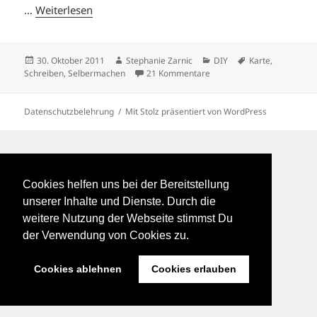
…
Weiterlesen
Veröffentlicht
Autor
Kategorien
Schlagwörter
30. Oktober 2011
Stephanie Zarnic
DIY
Karte
,
am
zu SCHREIB MAL WIEDER
Schreiben
,
Selbermachen
21 Kommentare
Datenschutzbelehrung
Mit Stolz präsentiert von WordPress
Cookies helfen uns bei der Bereitstellung
unserer Inhalte und Dienste. Durch die
weitere Nutzung der Webseite stimmst Du
der Verwendung von Cookies zu.
Cookies ablehnen
Cookies erlauben