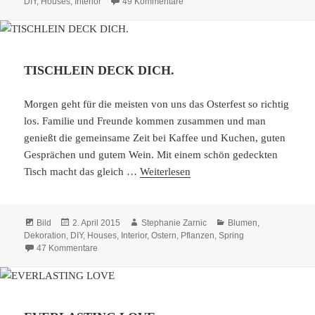
am
zu KAMIN
DIY
,
Houses
,
Interior
49 Kommentare
TISCHLEIN DECK DICH.
Morgen geht für die meisten von uns das Osterfest so richtig
los. Familie und Freunde kommen zusammen und man
genießt die gemeinsame Zeit bei Kaffee und Kuchen, guten
Gesprächen und gutem Wein. Mit einem schön gedeckten
Tisch macht das gleich …
Weiterlesen
Format
Veröffentlicht
Autor
Kategorien
Bild
2. April 2015
Stephanie Zarnic
Blumen
,
am
Dekoration
,
DIY
,
Houses
,
Interior
,
Ostern
,
Pflanzen
,
Spring
zu TISCHLEIN DECK DICH.
47 Kommentare