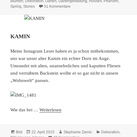
am
Blumen
,
Dekoration
,
Garten
,
Gartengestaltung
,
Houses
,
Pflanzen
,
zu GARTENLUST
Spring
,
Stories
51 Kommentare
KAMIN
Meine Instagram Leser haben es ja schon mitbekommen,
uns war unser alter Kamin ein echter Dorn im Auge.
Umrandet mit alten, unansehnlichen und kaputten Fliesen
und verrußtem Backstein wollte er so gar nicht in unsere
„Wohnwelt“ passen.
Wie das bei …
Weiterlesen
Format
Veröffentlicht
Autor
Kategorien
Bild
22. April 2015
Stephanie Zarnic
Dekoration
,