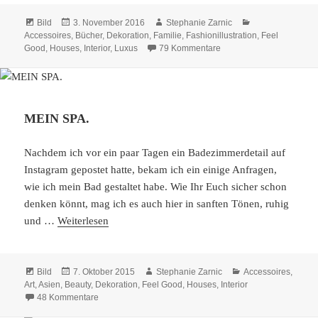
Format
Veröffentlicht
Autor
Kategorien
Bild
3. November 2016
Stephanie Zarnic
am
Accessoires
,
Bücher
,
Dekoration
,
Familie
,
Fashionillustration
,
Feel
zu MY PLACE.
Good
,
Houses
,
Interior
,
Luxus
79 Kommentare
MEIN SPA.
Nachdem ich vor ein paar Tagen ein Badezimmerdetail auf
Instagram gepostet hatte, bekam ich ein einige Anfragen,
wie ich mein Bad gestaltet habe. Wie Ihr Euch sicher schon
denken könnt, mag ich es auch hier in sanften Tönen, ruhig
und …
Weiterlesen
Format
Veröffentlicht
Autor
Kategorien
Bild
7. Oktober 2015
Stephanie Zarnic
Accessoires
,
am
Art
,
Asien
,
Beauty
,
Dekoration
,
Feel Good
,
Houses
,
Interior
zu MEIN SPA.
48 Kommentare