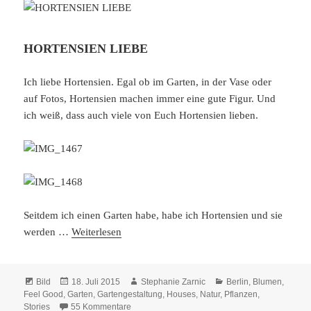
HORTENSIEN LIEBE
Ich liebe Hortensien. Egal ob im Garten, in der Vase oder
auf Fotos, Hortensien machen immer eine gute Figur. Und
ich weiß, dass auch viele von Euch Hortensien lieben.
Seitdem ich einen Garten habe, habe ich Hortensien und sie
werden …
Weiterlesen
Format
Veröffentlicht
Autor
Kategorien
Bild
18. Juli 2015
Stephanie Zarnic
Berlin
,
Blumen
,
am
Feel Good
,
Garten
,
Gartengestaltung
,
Houses
,
Natur
,
Pflanzen
,
zu HORTENSIEN LIEBE
Stories
55 Kommentare