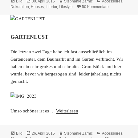
Format
Veröffentlicht
Autor
Kategorien
Bild
30. April 2015
Stephanie Zarnic
Accessoires
,
am
zu WHITE LIVIN
Dekoration
,
Houses
,
Interior
,
Lifestyle
50 Kommentare
GARTENLUST
Die letzten zwei Tage habe ich fast ausschließlich im
Gartencenter, dem Baumarkt und im Garten verbracht. Wir
haben ein sehr großes und sehr altes Grundstück und hier
wurde, bevor wir hergezogen sind, leider jahrelang nichts
gemacht.
Umso schöner ist es …
Weiterlesen
Format
Veröffentlicht
Autor
Kategorien
Bild
26. April 2015
Stephanie Zarnic
Accessoires
,