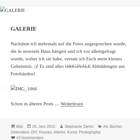
GALERIE
Nachdem ich mehrmals auf die Fotos angesprochen wurde,
die in unserem Haus hängen und ich vor allemgefragt
wurde, woher ich sie habe, verrate ich Euch mein kleines
Geheimnis. ;)! Es sind alles
ORIGINALE
Abbildungen aus
Fotobänden!
Schon in älteren Posts …
Weiterlesen
Format
Veröffentlicht
Autor
Kategorien
Bild
26. Juni 2015
Stephanie Zarnic
Art
,
Bücher
,
am
Dekoration
,
DIY
,
Houses
,
Interior
,
Kunst
,
Photography
zu GALERIE
43 Kommentare