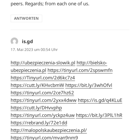
peers. Regards; from each one of us.
ANTWORTEN
is.gd
sagt:
17. Mai 2023 um 00:54 Uhr
http://ubezpieczenia-slowik.pl
http://bielsko-
ubezpieczenia.pl
https://tinyurl.com/2spswmfn
https://Tinyurl.com/2d6kc7z4
https://cutt.ly/KHvcbmW
https://bit.ly/3whOfvl
https://tinyurl.com/2ce7hz62
https://tinyurl.com/2yxx4dww
https://is.gd/q4KLuE
https://cutt.ly/DHvvphp
https://tinyurl.com/yckpz4uw
https://bit.ly/3PlL1hR
https://rebrand.ly/72e1dd
http://malopolskaubezpieczenia.pl/
https://tinyurl.com/mvan9nm9