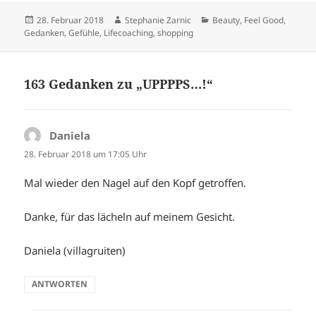
Veröffentlicht
Autor
Kategorien
28. Februar 2018
Stephanie Zarnic
Beauty
,
Feel Good
,
am
Gedanken
,
Gefühle
,
Lifecoaching
,
shopping
163 Gedanken zu „UPPPPS…!“
Daniela
sagt:
28. Februar 2018 um 17:05 Uhr
Mal wieder den Nagel auf den Kopf getroffen.
Danke, für das lächeln auf meinem Gesicht.
Daniela (villagruiten)
ANTWORTEN