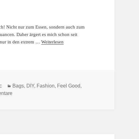
ch! Nicht nur zum Essen, sondern auch zum
ancen. Daher ärgert es mich schon seit
e nur in den extrem …
Weiterlesen
Kategorien
c
Bags
,
DIY
,
Fashion
,
Feel Good
,
zu SCHOKOLADENSEITEN.
ntare