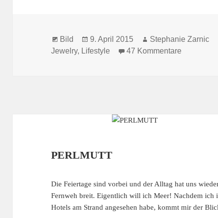
Format
Veröffentlicht
Autor
Bild
9. April 2015
Stephanie Zarnic
am
zu GO FO
Jewelry
,
Lifestyle
47 Kommentare
PERLMUTT
Die Feiertage sind vorbei und der Alltag hat uns wiede
Fernweh breit. Eigentlich will ich Meer! Nachdem ich
Hotels am Strand angesehen habe, kommt mir der Bl