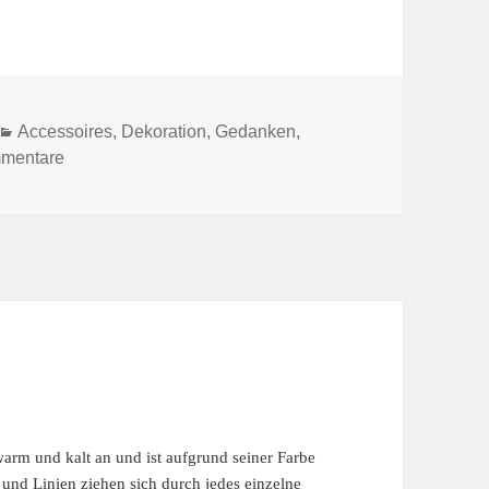
Kategorien
Accessoires
,
Dekoration
,
Gedanken
,
zu PERLMUTT
mentare
 warm und kalt an und ist aufgrund seiner Farbe
nd Linien ziehen sich durch jedes einzelne