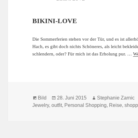
BIKINI-LOVE
Die Sommerferien stehen vor der Tür, und es ist allerhö
Hach, es gibt doch nichts Schöneres, als leicht bekle
schlendern, oder? Für mich ist das Erholung pur. …
We
Format
Veröffentlicht
Autor
Bild
28. Juni 2015
Stephanie Zarnic
am
Jewelry
,
outfit
,
Personal Shopping
,
Reise
,
shopp