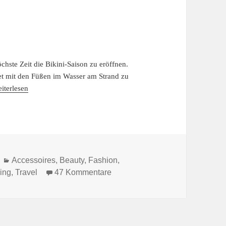
chste Zeit die Bikini-Saison zu eröffnen.
idet mit den Füßen im Wasser am Strand zu
iterlesen
Kategorien
Accessoires
,
Beauty
,
Fashion
,
zu BIKINI-LOVE
ing
,
Travel
47 Kommentare