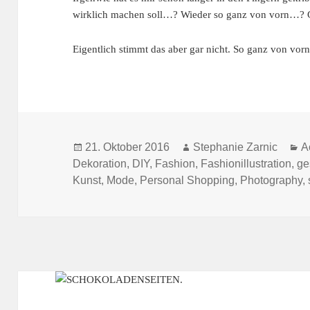
wirklich machen soll…? Wieder so ganz von vorn…? 
Eigentlich stimmt das aber gar nicht. So ganz von vo
Veröffentlicht
Autor
K
21. Oktober 2016
Stephanie Zarnic
A
am
Dekoration
,
DIY
,
Fashion
,
Fashionillustration
,
ge
Kunst
,
Mode
,
Personal Shopping
,
Photography
,