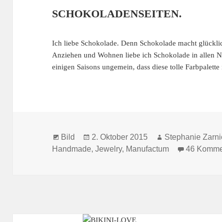
SCHOKOLADENSEITEN.
Ich liebe Schokolade. Denn Schokolade macht glückli
Anziehen und Wohnen liebe ich Schokolade in allen Nu
einigen Saisons ungemein, dass diese tolle Farbpalett
Format
Veröffentlicht
Autor
Bild
2. Oktober 2015
Stephanie Zarni
am
Handmade
,
Jewelry
,
Manufactum
46 Komme