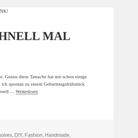
CHNELL MAL
be. Geanu diese Tatsache hat mir schon einige
s ich spontan zu einem Geburtstagsfrühstück
chnell …
Weiterlesen
rien
oires
,
DIY
,
Fashion
,
Handmade
,