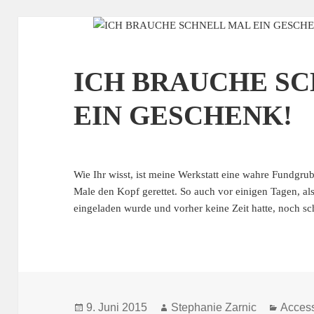
ICH BRAUCHE S
EIN GESCHENK!
Wie Ihr wisst, ist meine Werkstatt eine wahre Fundgru
Male den Kopf gerettet. So auch vor einigen Tagen, al
eingeladen wurde und vorher keine Zeit hatte, noch s
Veröffentlicht
Autor
Katego
9. Juni 2015
Stephanie Zarnic
Access