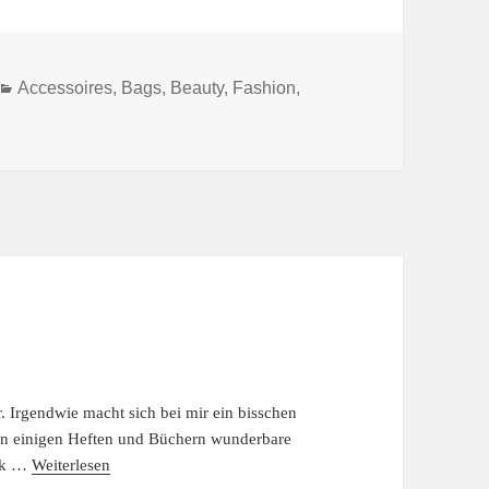
Kategorien
Accessoires
,
Bags
,
Beauty
,
Fashion
,
R GOLD
r. Irgendwie macht sich bei mir ein bisschen
 in einigen Heften und Büchern wunderbare
ick …
Weiterlesen