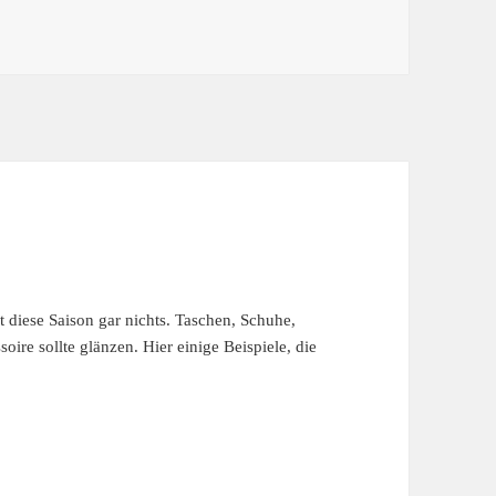
H BRAUCHE SCHNELL MAL EIN GESCHENK!
t diese Saison gar nichts. Taschen, Schuhe,
oire sollte glänzen. Hier einige Beispiele, die