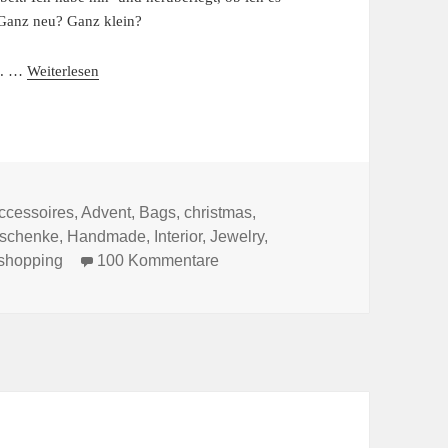
Ganz neu? Ganz klein?
rn. …
Weiterlesen
ategorien
ccessoires
,
Advent
,
Bags
,
christmas
,
schenke
,
Handmade
,
Interior
,
Jewelry
,
zu EIN SHOP FÜR ALLE FÄLLE
shopping
100 Kommentare