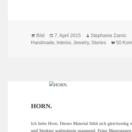
Format
Veröffentlicht
Autor
Bild
7. April 2015
Stephanie Zarnic
am
Handmade
,
Interior
,
Jewelry
,
Stories
50 Kom
HORN.
Ich liebe Horn. Dieses Material fühlt sich gleichzeitig
und Struktur wahnsinnig spannend. Feine Maserungen u