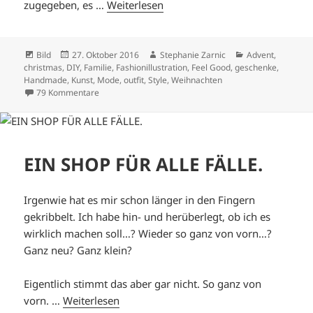
zugegeben, es …
Weiterlesen
Format
Veröffentlicht
Autor
Kategorien
Bild
27. Oktober 2016
Stephanie Zarnic
Advent
,
am
christmas
,
DIY
,
Familie
,
Fashionillustration
,
Feel Good
,
geschenke
,
Handmade
,
Kunst
,
Mode
,
outfit
,
Style
,
Weihnachten
zu WARUM WEIHNACHTSPOSTKARTEN SEXY SIND.
79 Kommentare
EIN SHOP FÜR ALLE FÄLLE.
Irgenwie hat es mir schon länger in den Fingern
gekribbelt. Ich habe hin- und herüberlegt, ob ich es
wirklich machen soll…? Wieder so ganz von vorn…?
Ganz neu? Ganz klein?
Eigentlich stimmt das aber gar nicht. So ganz von
vorn. …
Weiterlesen