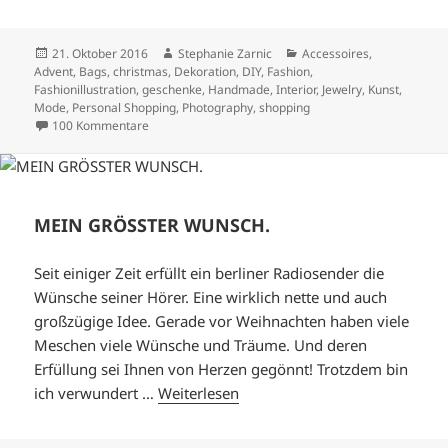
Veröffentlicht
Autor
Kategorien
21. Oktober 2016
Stephanie Zarnic
Accessoires
,
am
Advent
,
Bags
,
christmas
,
Dekoration
,
DIY
,
Fashion
,
Fashionillustration
,
geschenke
,
Handmade
,
Interior
,
Jewelry
,
Kunst
,
Mode
,
Personal Shopping
,
Photography
,
shopping
zu EIN SHOP FÜR ALLE FÄLLE.
100 Kommentare
MEIN GRÖSSTER WUNSCH.
Seit einiger Zeit erfüllt ein berliner Radiosender die
Wünsche seiner Hörer. Eine wirklich nette und auch
großzügige Idee. Gerade vor Weihnachten haben viele
Meschen viele Wünsche und Träume. Und deren
Erfüllung sei Ihnen von Herzen gegönnt! Trotzdem bin
ich verwundert …
Weiterlesen