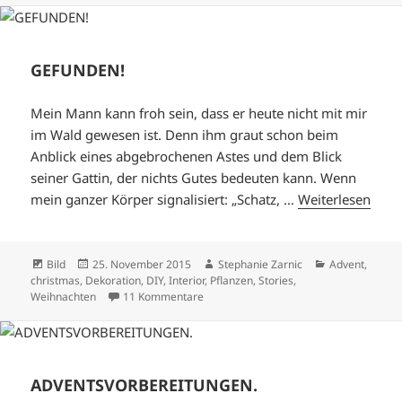
GEFUNDEN!
Mein Mann kann froh sein, dass er heute nicht mit mir
im Wald gewesen ist. Denn ihm graut schon beim
Anblick eines abgebrochenen Astes und dem Blick
seiner Gattin, der nichts Gutes bedeuten kann. Wenn
mein ganzer Körper signalisiert: „Schatz, …
Weiterlesen
Format
Veröffentlicht
Autor
Kategorien
Bild
25. November 2015
Stephanie Zarnic
Advent
,
am
christmas
,
Dekoration
,
DIY
,
Interior
,
Pflanzen
,
Stories
,
zu GEFUNDEN!
Weihnachten
11 Kommentare
ADVENTSVORBEREITUNGEN.