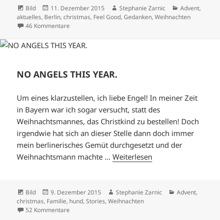
Format
Veröffentlicht
Autor
Kategorien
Bild
11. Dezember 2015
Stephanie Zarnic
Advent
,
am
aktuelles
,
Berlin
,
christmas
,
Feel Good
,
Gedanken
,
Weihnachten
zu MEIN GRÖSSTER WUNSCH.
46 Kommentare
NO ANGELS THIS YEAR.
Um eines klarzustellen, ich liebe Engel! In meiner Zeit
in Bayern war ich sogar versucht, statt des
Weihnachtsmannes, das Christkind zu bestellen! Doch
irgendwie hat sich an dieser Stelle dann doch immer
mein berlinerisches Gemüt durchgesetzt und der
Weihnachtsmann machte …
Weiterlesen
Format
Veröffentlicht
Autor
Kategorien
Bild
9. Dezember 2015
Stephanie Zarnic
Advent
,
am
christmas
,
Familie
,
hund
,
Stories
,
Weihnachten
zu NO ANGELS THIS YEAR.
52 Kommentare