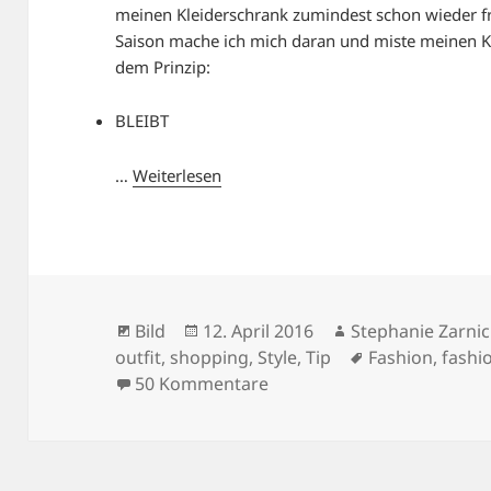
meinen Kleiderschrank zumindest schon wieder fr
Saison mache ich mich daran und miste meinen Kl
dem Prinzip:
BLEIBT
…
Weiterlesen
Format
Veröffentlicht
Autor
Bild
12. April 2016
Stephanie Zarnic
am
Schlagwörter
outfit
,
shopping
,
Style
,
Tip
Fashion
,
fashio
zu BLACK & WHITE
50 Kommentare