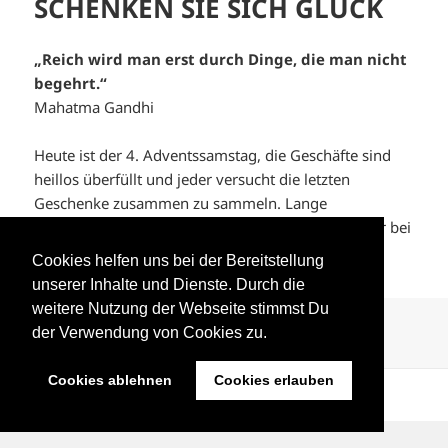
SCHENKEN SIE SICH GLÜCK
„Reich wird man erst durch Dinge, die man nicht
begehrt.“
Mahatma Gandhi
Heute ist der 4. Adventssamstag, die Geschäfte sind
heillos überfüllt und jeder versucht die letzten
Geschenke zusammen zu sammeln. Lange
Warteschlangen an den Kassen, genervte Gesichter bei
den …
Weiterlesen
Cookies helfen uns bei der Bereitstellung
unserer Inhalte und Dienste. Durch die
weitere Nutzung der Webseite stimmst Du
Veröffentlicht
Autor
Kategorien
17. Dezember 2011
Stephanie Zarnic
Gedanken
,
der Verwendung von Cookies zu.
am
Schlagwörter
Photography
Gandhi
,
Glück
,
Heiko Beck
Cookies ablehnen
Cookies erlauben
Datenschutzbelehrung
Mit Stolz präsentiert von WordPress