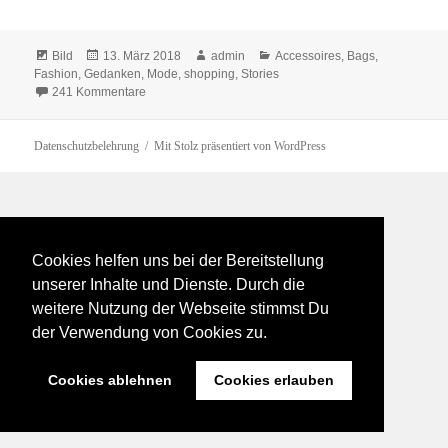
Format
Veröffentlicht
Autor
Kategorien
Bild
13. März 2018
admin
Accessoires
,
Bags
,
am
Fashion
,
Gedanken
,
Mode
,
shopping
,
Stories
zu VÖLLIG BESCHRÄNKT.
241 Kommentare
Datenschutzbelehrung
Mit Stolz präsentiert von WordPress
Cookies helfen uns bei der Bereitstellung
unserer Inhalte und Dienste. Durch die
weitere Nutzung der Webseite stimmst Du
der Verwendung von Cookies zu.
Cookies ablehnen
Cookies erlauben