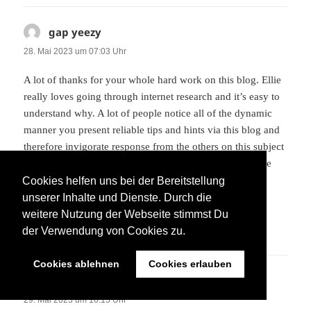
gap yeezy
sagt:
28. Mai 2023 um 07:03 Uhr
A lot of thanks for your whole hard work on this blog. Ellie
really loves going through internet research and it’s easy to
understand why. A lot of people notice all of the dynamic
manner you present reliable tips and hints via this blog and
therefore invigorate response from the others on this subject
and my simple princess is being taught a great deal. Take
pleasure in the remaining portion of the new year. Your
Cookies helfen uns bei der Bereitstellung
carrying out a glorious job.
unserer Inhalte und Dienste. Durch die
weitere Nutzung der Webseite stimmst Du
ANTWORTEN
der Verwendung von Cookies zu.
Cookies ablehnen
Cookies erlauben
curry shoes
sagt:
29. Mai 2023 um 10:15 Uhr