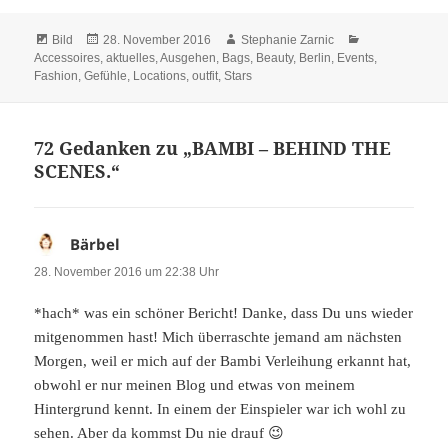
Format
Veröffentlicht
Autor
Kategorien
Bild
28. November 2016
Stephanie Zarnic
am
Accessoires
,
aktuelles
,
Ausgehen
,
Bags
,
Beauty
,
Berlin
,
Events
,
Fashion
,
Gefühle
,
Locations
,
outfit
,
Stars
72 Gedanken zu „BAMBI – BEHIND THE
SCENES.“
Bärbel
sagt:
28. November 2016 um 22:38 Uhr
*hach* was ein schöner Bericht! Danke, dass Du uns wieder
mitgenommen hast! Mich überraschte jemand am nächsten
Morgen, weil er mich auf der Bambi Verleihung erkannt hat,
obwohl er nur meinen Blog und etwas von meinem
Hintergrund kennt. In einem der Einspieler war ich wohl zu
sehen. Aber da kommst Du nie drauf 😉