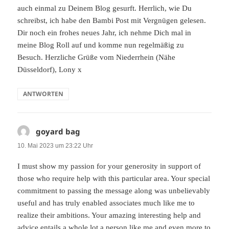
auch einmal zu Deinem Blog gesurft. Herrlich, wie Du
schreibst, ich habe den Bambi Post mit Vergnügen gelesen.
Dir noch ein frohes neues Jahr, ich nehme Dich mal in
meine Blog Roll auf und komme nun regelmäßig zu
Besuch. Herzliche Grüße vom Niederrhein (Nähe
Düsseldorf), Lony x
ANTWORTEN
goyard bag
sagt:
10. Mai 2023 um 23:22 Uhr
I must show my passion for your generosity in support of
those who require help with this particular area. Your special
commitment to passing the message along was unbelievably
useful and has truly enabled associates much like me to
realize their ambitions. Your amazing interesting help and
advice entails a whole lot a person like me and even more to