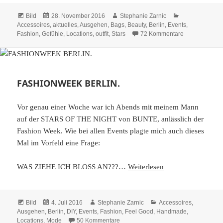
Format
Veröffentlicht
Autor
Kategorien
Bild
28. November 2016
Stephanie Zarnic
am
Accessoires
,
aktuelles
,
Ausgehen
,
Bags
,
Beauty
,
Berlin
,
Events
,
zu BAMBI – 
Fashion
,
Gefühle
,
Locations
,
outfit
,
Stars
72 Kommentare
FASHIONWEEK BERLIN.
Vor genau einer Woche war ich Abends mit meinem Mann
auf der STARS OF THE NIGHT von BUNTE, anlässlich der
Fashion Week. Wie bei allen Events plagte mich auch dieses
Mal im Vorfeld eine Frage:
WAS ZIEHE ICH BLOSS AN???…
Weiterlesen
Format
Veröffentlicht
Autor
Kategorien
Bild
4. Juli 2016
Stephanie Zarnic
Accessoires
,
am
Ausgehen
,
Berlin
,
DIY
,
Events
,
Fashion
,
Feel Good
,
Handmade
,
zu FASHIONWEEK BERLIN.
Locations
,
Mode
50 Kommentare