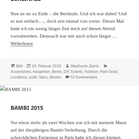
Nun ist sie zu Ende – die Berlinale. Und ich war dabei! Und
es war einfach…., doch erst einmal von vorne. Dieses Mal
hatte ich ein wenig länger Zeit mich auf diesen Abend
vorzubereiten. Demnach war mir auch schon länger …
Weiterlesen
Format
Veröffentlicht
Autor
Kategorien
Bild
24. Februar 2016
Stephanie Zarnic
am
Accessoires
,
Ausgehen
,
Berlin
,
DIY
,
Events
,
Fashion
,
Feel Good
,
zu BERLINALE
Locations
,
outfit
,
Stars
,
Stories
52 Kommentare
BAMBI 2015
Vor etwas mehr als zwei Wochen war ich mit meinem Mann
auf der diesjährigen Bambi-Verleihung. Durch die
schrecklichen Ereignisse in Paris hatte ich diesen kleinen