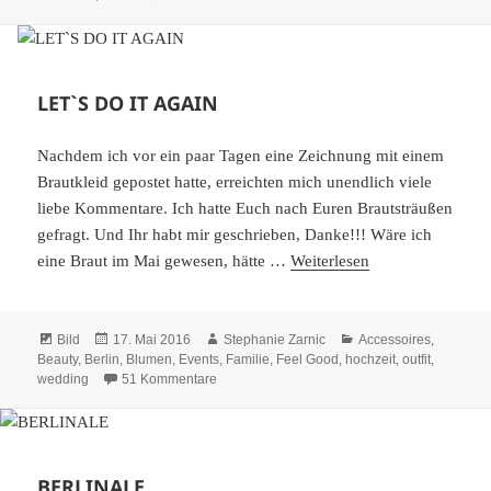
LET`S DO IT AGAIN
Nachdem ich vor ein paar Tagen eine Zeichnung mit einem
Brautkleid gepostet hatte, erreichten mich unendlich viele
liebe Kommentare. Ich hatte Euch nach Euren Brautsträußen
gefragt. Und Ihr habt mir geschrieben, Danke!!! Wäre ich
eine Braut im Mai gewesen, hätte …
Weiterlesen
Format
Veröffentlicht
Autor
Kategorien
Bild
17. Mai 2016
Stephanie Zarnic
Accessoires
,
am
Beauty
,
Berlin
,
Blumen
,
Events
,
Familie
,
Feel Good
,
hochzeit
,
outfit
,
zu LET`S DO IT AGAIN
wedding
51 Kommentare
BERLINALE