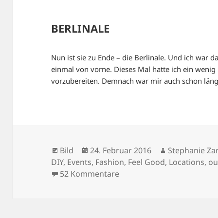
BERLINALE
Nun ist sie zu Ende – die Berlinale. Und ich war d
einmal von vorne. Dieses Mal hatte ich ein wenig
vorzubereiten. Demnach war mir auch schon län
Format
Veröffentlicht
Autor
Bild
24. Februar 2016
Stephanie Za
am
DIY
,
Events
,
Fashion
,
Feel Good
,
Locations
,
ou
zu BERLINALE
52 Kommentare