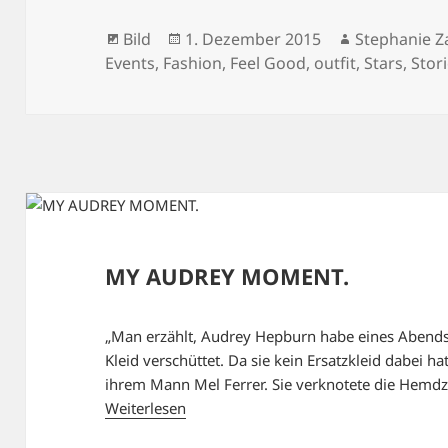
Format
Veröffentlicht
Autor
Bild
1. Dezember 2015
Stephanie Z
am
Events
,
Fashion
,
Feel Good
,
outfit
,
Stars
,
Stor
MY AUDREY MOMENT.
„Man erzählt, Audrey Hepburn habe eines Abends 
Kleid verschüttet. Da sie kein Ersatzkleid dabei ha
ihrem Mann Mel Ferrer. Sie verknotete die Hemdzip
Weiterlesen