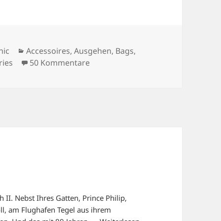
Kategorien
nic
Accessoires
,
Ausgehen
,
Bags
,
zu MY AUDREY MOMENT.
ries
50 Kommentare
h II. Nebst Ihres Gatten, Prince Philip,
oll, am Flughafen Tegel aus ihrem