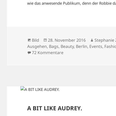
wie das anwesende Publikum, denn der Robbie d
Format
Veröffentlicht
Autor
Bild
28. November 2016
Stephanie 
am
Ausgehen
,
Bags
,
Beauty
,
Berlin
,
Events
,
Fashi
zu BAMBI – BEHIND THE S
72 Kommentare
A BIT LIKE AUDREY.