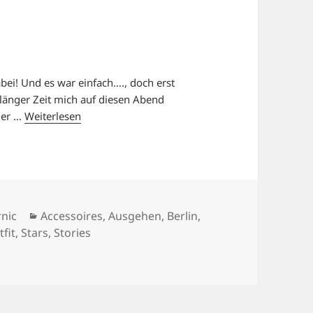
abei! Und es war einfach…., doch erst
 länger Zeit mich auf diesen Abend
ger …
Weiterlesen
Kategorien
rnic
Accessoires
,
Ausgehen
,
Berlin
,
tfit
,
Stars
,
Stories