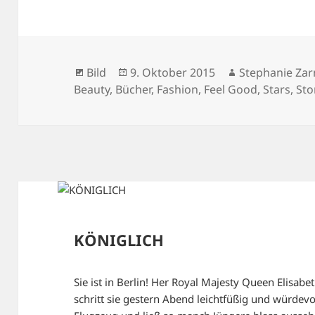
Format
Veröffentlicht
Autor
Bild
9. Oktober 2015
Stephanie Zar
am
Beauty
,
Bücher
,
Fashion
,
Feel Good
,
Stars
,
Sto
KÖNIGLICH
Sie ist in Berlin! Her Royal Majesty Queen Elisabet
schritt sie gestern Abend leichtfüßig und würdev