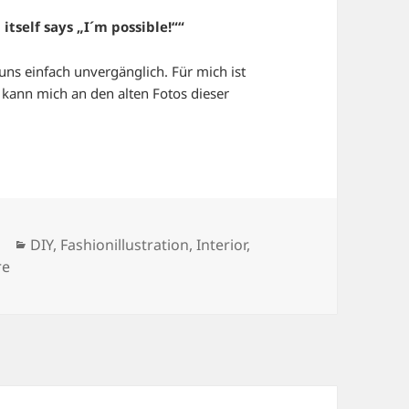
itself says „I´m possible!““
uns einfach unvergänglich. Für mich ist
 kann mich an den alten Fotos dieser
Kategorien
DIY
,
Fashionillustration
,
Interior
,
zu A BIT LIKE AUDREY.
re