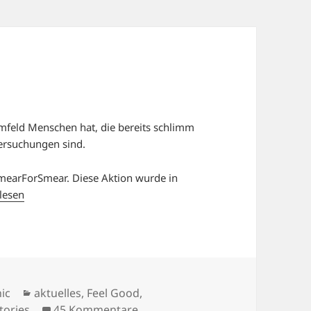
mfeld Menschen hat, die bereits schlimm
ersuchungen sind.
SmearForSmear. Diese Aktion wurde in
lesen
Kategorien
ic
aktuelles
,
Feel Good
,
zu #SMEARFORSMEAR
tories
45 Kommentare