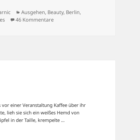
Kategorien
arnic
Ausgehen
,
Beauty
,
Berlin
,
zu BAMBI 2015
ies
46 Kommentare
vor einer Veranstaltung Kaffee über ihr
tte, lieh sie sich ein weißes Hemd von
fel in der Taille, krempelte …