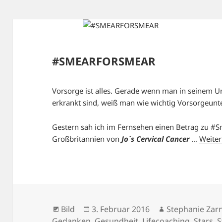
#SMEARFORSMEAR
Vorsorge ist alles. Gerade wenn man in seinem U
erkrankt sind, weiß man wie wichtig Vorsorgeunt
Gestern sah ich im Fernsehen einen Betrag zu #
Großbritannien von
Jo´s Cervical Cancer
…
Weiter
Format
Veröffentlicht
Autor
Bild
3. Februar 2016
Stephanie Zarn
am
Gedanken
,
Gesundheit
,
Lifecoaching
,
Stars
,
S