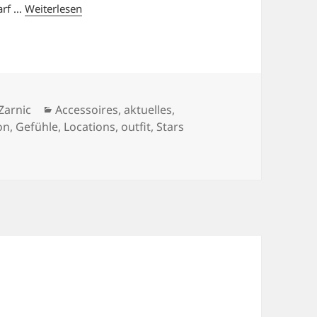
arf …
Weiterlesen
Kategorien
Zarnic
Accessoires
,
aktuelles
,
on
,
Gefühle
,
Locations
,
outfit
,
Stars
CENES.