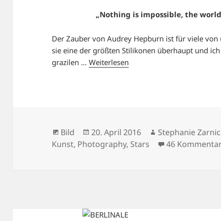
„Nothing is impossible, the world 
Der Zauber von Audrey Hepburn ist für viele von 
sie eine der größten Stilikonen überhaupt und ich
grazilen …
Weiterlesen
Format
Veröffentlicht
Autor
Bild
20. April 2016
Stephanie Zarnic
am
Kunst
,
Photography
,
Stars
46 Kommenta