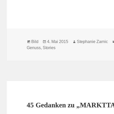
Format
Veröffentlicht
Autor
Bild
4. Mai 2015
Stephanie Zarnic
am
Genuss
,
Stories
45 Gedanken zu „MARKTT