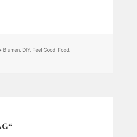
Kategorien
Blumen
,
DIY
,
Feel Good
,
Food
,
AG“