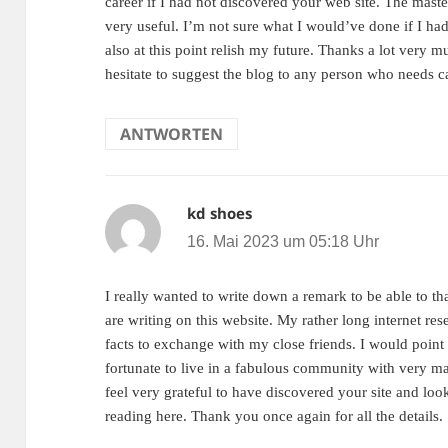
career if I had not discovered your web site. The mast
very useful. I’m not sure what I would’ve done if I had
also at this point relish my future. Thanks a lot very m
hesitate to suggest the blog to any person who needs ca
ANTWORTEN
kd shoes
sagt:
16. Mai 2023 um 05:18 Uhr
I really wanted to write down a remark to be able to t
are writing on this website. My rather long internet r
facts to exchange with my close friends. I would point o
fortunate to live in a fabulous community with very man
feel very grateful to have discovered your site and lo
reading here. Thank you once again for all the details.