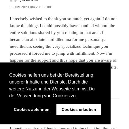
1. Juni 2023 um 20:50 Uhr
I precisely wished to thank you so much yet again. I do not
know the things I could possibly have handled without the
entire solutions shared by you relating to that area. It
became an absolute hard dilemma for me personally,
nevertheless seeing the very specialized technique you
processed it forced me to jump with fulfillment. Now i’m
happier for the support and thus hope that you are aware of
a great job you are doing instructing many people via a site.
Most likely you haven’t met all of us.
Cookies helfen uns bei der Bereitstellung
unserer Inhalte und Dienste. Durch die
ANTWORTEN
weitere Nutzung der Webseite stimmst Du
der Verwendung von Cookies zu.
off white
sagt:
Cookies ablehnen
Cookies erlauben
2. Juni 2023 um 22:00 Uhr
I together with my friends appeared to be checking the best