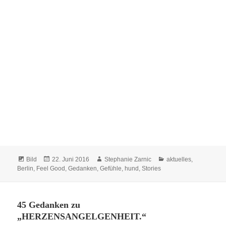
Format
Veröffentlicht
Autor
Kategorien
Bild
22. Juni 2016
Stephanie Zarnic
aktuelles
,
am
Berlin
,
Feel Good
,
Gedanken
,
Gefühle
,
hund
,
Stories
45 Gedanken zu
„HERZENSANGELGENHEIT.“