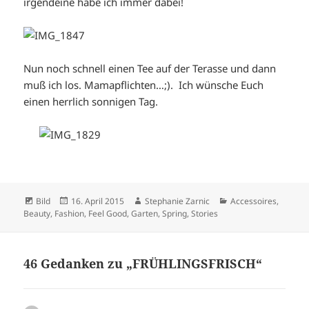
irgendeine habe ich immer dabei!
Nun noch schnell einen Tee auf der Terasse und dann
muß ich los. Mamapflichten…;). Ich wünsche Euch
einen herrlich sonnigen Tag.
Format
Veröffentlicht
Autor
Kategorien
Bild
16. April 2015
Stephanie Zarnic
Accessoires
,
am
Beauty
,
Fashion
,
Feel Good
,
Garten
,
Spring
,
Stories
46 Gedanken zu „FRÜHLINGSFRISCH“