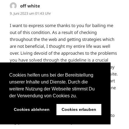
off white
sagt:
9. Juni 2023 um 01:43 Uhr
I want to express some thanks to you for bailing me
out of this condition. As a result of checking
throughout the the web and getting strategies which
are not beneficial, I thought my entire life was well
over. Living devoid of the approaches to the problems
you have solved through the guideline is a crucial
case, and the kind which may have in a negative way
affected my career if I hadn’t encountered the website.
Cookies helfen uns bei der Bereitstellung
The training and kindness in maneuvering every part
unserer Inhalte und Dienste. Durch die
was very useful. I’m not sure what I would have done
weitere Nutzung der Webseite stimmst Du
if I had not come upon such a stuff like this. It’s
der Verwendung von Cookies zu.
possible to at this point look forward to my future.
Thank you so much for this professional and result
Cookies ablehnen
Cookies erlauben
oriented guide. I will not hesitate to refer your site to
any person who should have tips on this issue.