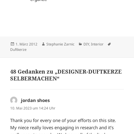
Veröffentlicht
Autor
Kategorien
Schlagwörte
1. März 2012
Stephanie Zarnic
DIY
,
Interior
am
Duftkerze
48 Gedanken zu „DESIGNER-DUFTKERZE
SELBERMACHEN“
jordan shoes
sagt:
10. Mai 2023 um 14:24 Uhr
Thank you for every one of your efforts on this site.
My niece really loves engaging in research and it’s