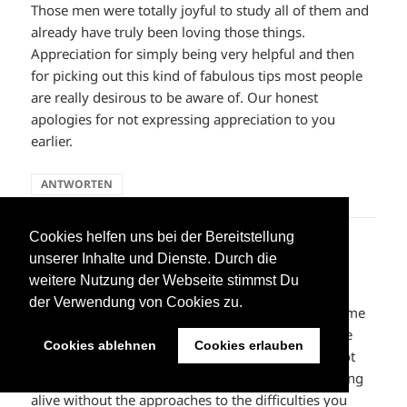
Those men were totally joyful to study all of them and
already have truly been loving those things.
Appreciation for simply being very helpful and then
for picking out this kind of fabulous tips most people
are really desirous to be aware of. Our honest
apologies for not expressing appreciation to you
earlier.
ANTWORTEN
Cookies helfen uns bei der Bereitstellung
black golden goose
sagt:
unserer Inhalte und Dienste. Durch die
10. Juni 2023 um 03:13 Uhr
weitere Nutzung der Webseite stimmst Du
der Verwendung von Cookies zu.
I wish to express thanks to the writer for rescuing me
from such a trouble. Just after scouting through the
Cookies ablehnen
Cookies erlauben
world-wide-web and meeting notions which are not
productive, I assumed my entire life was done. Being
alive without the approaches to the difficulties you