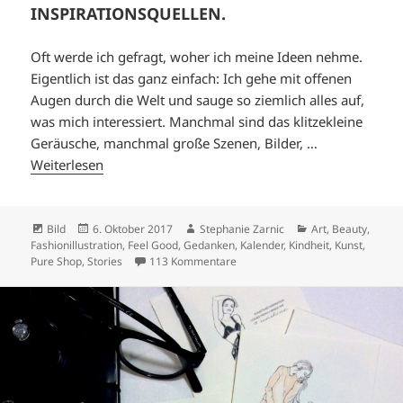
INSPIRATIONSQUELLEN.
Oft werde ich gefragt, woher ich meine Ideen nehme.
Eigentlich ist das ganz einfach: Ich gehe mit offenen
Augen durch die Welt und sauge so ziemlich alles auf,
was mich interessiert. Manchmal sind das klitzekleine
Geräusche, manchmal große Szenen, Bilder, …
Weiterlesen
Format
Veröffentlicht
Autor
Kategorien
Bild
6. Oktober 2017
Stephanie Zarnic
Art
,
Beauty
,
am
Fashionillustration
,
Feel Good
,
Gedanken
,
Kalender
,
Kindheit
,
Kunst
,
zu INSPIRATIONSQUELLEN.
Pure Shop
,
Stories
113 Kommentare