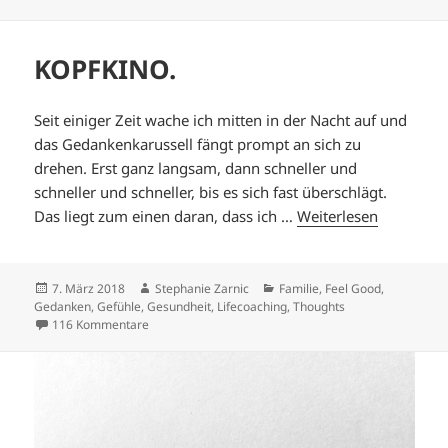
KOPFKINO.
Seit einiger Zeit wache ich mitten in der Nacht auf und
das Gedankenkarussell fängt prompt an sich zu
drehen. Erst ganz langsam, dann schneller und
schneller und schneller, bis es sich fast überschlägt.
Das liegt zum einen daran, dass ich …
Weiterlesen
Veröffentlicht
Autor
Kategorien
7. März 2018
Stephanie Zarnic
Familie
,
Feel Good
,
am
Gedanken
,
Gefühle
,
Gesundheit
,
Lifecoaching
,
Thoughts
zu KOPFKINO.
116 Kommentare