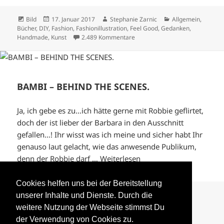
Format
Veröffentlicht
Autor
Kategorien
Bild
17. Januar 2017
Stephanie Zarnic
Allgemein
,
am
Bücher
,
DIY
,
Fashion
,
Fashionillustration
,
Feel Good
,
Gedanken
,
zu IT `S NEVER TOO LATE.
Handmade
,
Kunst
2.489 Kommentare
BAMBI – BEHIND THE SCENES.
Ja, ich gebe es zu…ich hätte gerne mit Robbie geflirtet,
doch der ist lieber der Barbara in den Ausschnitt
gefallen…! Ihr wisst was ich meine und sicher habt Ihr
genauso laut gelacht, wie das anwesende Publikum,
denn der Robbie darf …
Weiterlesen
Cookies helfen uns bei der Bereitstellung
Format
Veröffentlicht
Autor
Kategorien
Bild
28. November 2016
Stephanie Zarnic
unserer Inhalte und Dienste. Durch die
am
Accessoires
,
aktuelles
,
Ausgehen
,
Bags
,
Beauty
,
Berlin
,
Events
,
weitere Nutzung der Webseite stimmst Du
zu BAMBI – 
Fashion
,
Gefühle
,
Locations
,
outfit
,
Stars
72 Kommentare
der Verwendung von Cookies zu.