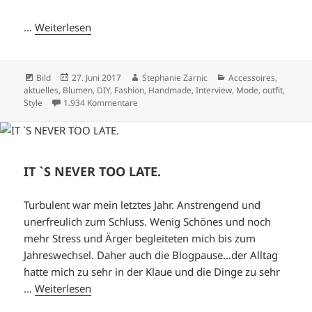
…
Weiterlesen
Format
Veröffentlicht
Autor
Kategorien
Bild
27. Juni 2017
Stephanie Zarnic
Accessoires
,
am
aktuelles
,
Blumen
,
DIY
,
Fashion
,
Handmade
,
Interview
,
Mode
,
outfit
,
zu FLOWER POWER.
Style
1.934 Kommentare
IT `S NEVER TOO LATE.
Turbulent war mein letztes Jahr. Anstrengend und
unerfreulich zum Schluss. Wenig Schönes und noch
mehr Stress und Ärger begleiteten mich bis zum
Jahreswechsel. Daher auch die Blogpause…der Alltag
hatte mich zu sehr in der Klaue und die Dinge zu sehr
…
Weiterlesen