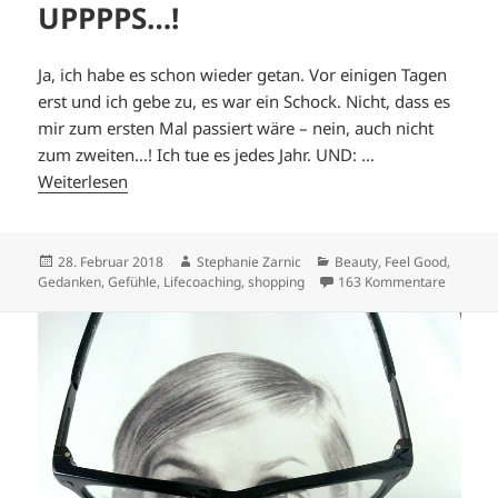
UPPPPS…!
Ja, ich habe es schon wieder getan. Vor einigen Tagen
erst und ich gebe zu, es war ein Schock. Nicht, dass es
mir zum ersten Mal passiert wäre – nein, auch nicht
zum zweiten…! Ich tue es jedes Jahr. UND: …
Weiterlesen
Veröffentlicht
Autor
Kategorien
28. Februar 2018
Stephanie Zarnic
Beauty
,
Feel Good
,
am
zu UPPP
Gedanken
,
Gefühle
,
Lifecoaching
,
shopping
163 Kommentare