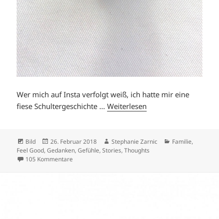
Wer mich auf Insta verfolgt weiß, ich hatte mir eine
fiese Schultergeschichte …
Weiterlesen
Format
Veröffentlicht
Autor
Kategorien
Bild
26. Februar 2018
Stephanie Zarnic
Familie
,
am
Feel Good
,
Gedanken
,
Gefühle
,
Stories
,
Thoughts
zu NIX DA.
105 Kommentare