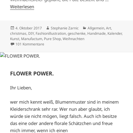
Weiterlesen
Veröffentlicht
Autor
Kategorien
4. Oktober 2017
Stephanie Zarnic
Allgemein
,
Art
,
am
christmas
,
DIY
,
Fashionillustration
,
geschenke
,
Handmade
,
Kalender
,
Kunst
,
Manufactum
,
Pure Shop
,
Weihnachten
zu IST SCHON 2018?
101 Kommentare
FLOWER POWER.
Ihr Lieben,
wer mich kennt weiß, Blumenmuster sind in meinem
Kleiderschrank sehr rar. Wer nun aber glaubt, ich
würde sie nicht mögen, liegt falsch. Auch ich besitze
das eine oder andere florale Schätzchen und freue
mich immer, wenn ich einen