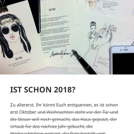
IST SCHON 2018?
Zu allererst, Ihr könnt Euch entspannen, es ist
schon
erst Oktober
und Weihnachten steht vor der Tür und
die Steuer will noch gemacht, das Haus geputzt, der
Urlaub für das nächste Jahr gebucht, die
Weihnachtsfeier geplant, die Pute bestellt und
…