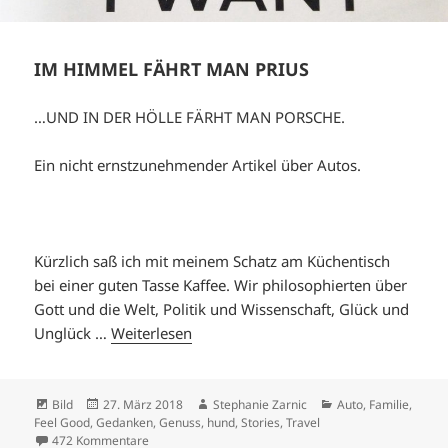
IM HIMMEL FÄHRT MAN PRIUS
…UND IN DER HÖLLE FÄRHT MAN PORSCHE.
Ein nicht ernstzunehmender Artikel über Autos.
Kürzlich saß ich mit meinem Schatz am Küchentisch
bei einer guten Tasse Kaffee. Wir philosophierten über
Gott und die Welt, Politik und Wissenschaft, Glück und
Unglück …
Weiterlesen
Format
Veröffentlicht
Autor
Kategorien
Bild
27. März 2018
Stephanie Zarnic
Auto
,
Familie
,
am
Feel Good
,
Gedanken
,
Genuss
,
hund
,
Stories
,
Travel
zu IM HIMMEL FÄHRT MAN PRIUS
472 Kommentare