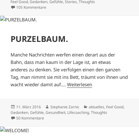
am
Feel Good
,
Gedanken
,
Gefühle
,
Stories
,
Thoughts
zu NIX DA.
105 Kommentare
PURZELBAUM.
Manche Nachrichten werfen einen derart aus der
Bahn, dass man kaum in der Lage ist, an etwas
anderes zu denken. Sie verfolgen einen den ganzen
Tag, man nimmt sie mit ins Bett, träumt von ihnen und
wacht wieder damit auf.…
Weiterlesen
Veröffentlicht
Autor
Kategorien
11. März 2016
Stephanie Zarnic
aktuelles
,
Feel Good
,
am
Gedanken
,
Gefühle
,
Gesundheit
,
Lifecoaching
,
Thoughts
zu PURZELBAUM.
50 Kommentare