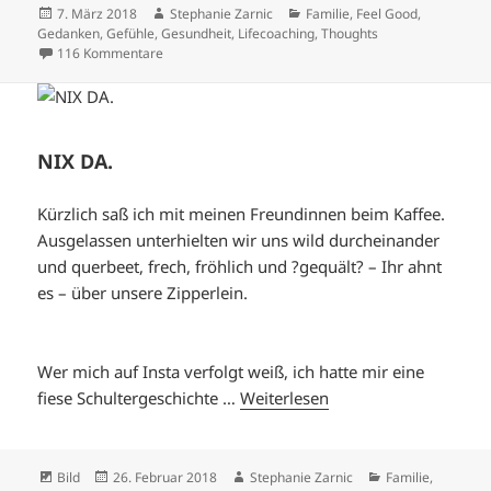
Veröffentlicht
Autor
Kategorien
7. März 2018
Stephanie Zarnic
Familie
,
Feel Good
,
am
Gedanken
,
Gefühle
,
Gesundheit
,
Lifecoaching
,
Thoughts
zu KOPFKINO.
116 Kommentare
NIX DA.
Kürzlich saß ich mit meinen Freundinnen beim Kaffee.
Ausgelassen unterhielten wir uns wild durcheinander
und querbeet, frech, fröhlich und ?gequält? – Ihr ahnt
es – über unsere Zipperlein.
Wer mich auf Insta verfolgt weiß, ich hatte mir eine
fiese Schultergeschichte …
Weiterlesen
Format
Veröffentlicht
Autor
Kategorien
Bild
26. Februar 2018
Stephanie Zarnic
Familie
,