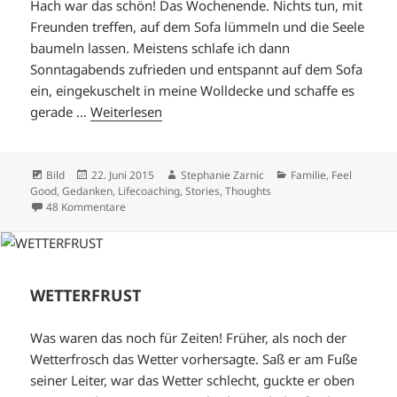
Hach war das schön! Das Wochenende. Nichts tun, mit
Freunden treffen, auf dem Sofa lümmeln und die Seele
baumeln lassen. Meistens schlafe ich dann
Sonntagabends zufrieden und entspannt auf dem Sofa
ein, eingekuschelt in meine Wolldecke und schaffe es
gerade …
Weiterlesen
Format
Veröffentlicht
Autor
Kategorien
Bild
22. Juni 2015
Stephanie Zarnic
Familie
,
Feel
am
Good
,
Gedanken
,
Lifecoaching
,
Stories
,
Thoughts
zu MONDAY MORNING
48 Kommentare
WETTERFRUST
Was waren das noch für Zeiten! Früher, als noch der
Wetterfrosch das Wetter vorhersagte. Saß er am Fuße
seiner Leiter, war das Wetter schlecht, guckte er oben