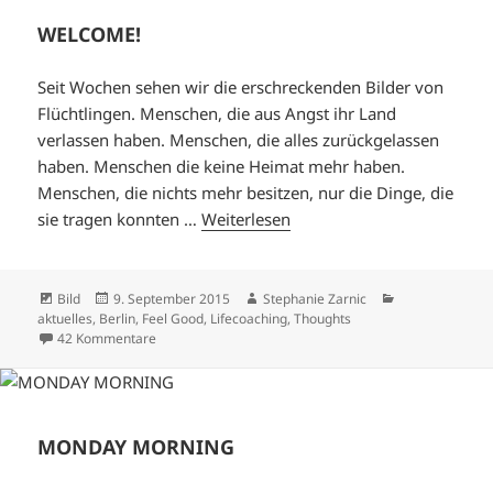
WELCOME!
Seit Wochen sehen wir die erschreckenden Bilder von
Flüchtlingen. Menschen, die aus Angst ihr Land
verlassen haben. Menschen, die alles zurückgelassen
haben. Menschen die keine Heimat mehr haben.
Menschen, die nichts mehr besitzen, nur die Dinge, die
sie tragen konnten …
Weiterlesen
Format
Veröffentlicht
Autor
Kategorien
Bild
9. September 2015
Stephanie Zarnic
am
aktuelles
,
Berlin
,
Feel Good
,
Lifecoaching
,
Thoughts
zu WELCOME!
42 Kommentare
MONDAY MORNING