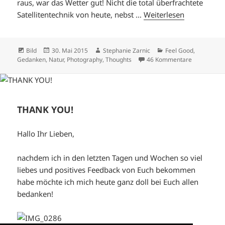
raus, war das Wetter gut! Nicht die total überfrachtete
Satellitentechnik von heute, nebst …
Weiterlesen
Format
Veröffentlicht
Autor
Kategorien
Bild
30. Mai 2015
Stephanie Zarnic
Feel Good
,
am
zu WETTER
Gedanken
,
Natur
,
Photography
,
Thoughts
46 Kommentare
THANK YOU!
Hallo Ihr Lieben,
nachdem ich in den letzten Tagen und Wochen so viel
liebes und positives Feedback von Euch bekommen
habe möchte ich mich heute ganz doll bei Euch allen
bedanken!