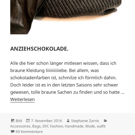
ANZIEHSCHOKOLADE.
Alle die hier schon länger mitlesen wissen, dass ich
braune Kleidung liiiiiiiiiiebe. Bei allem, was
schokoladenfarben ist, schmilze ich förmlich dahin.
Doch leider ist es in den letzten Saisons sehr schwer
gewesen, tolle braune Sachen zu finden und so hatte …
Weiterlesen
Format
Veröffentlicht
Autor
Kategorien
Bild
7. November 2016
Stephanie Zarnic
am
Accessoires
,
Bags
,
DIY
,
Fashion
,
Handmade
,
Mode
,
outfit
zu ANZIEHSCHOKOLADE.
69 Kommentare