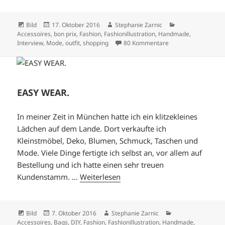
Format
Veröffentlicht
Autor
Kategorien
Bild
17. Oktober 2016
Stephanie Zarnic
am
Accessoires
,
bon prix
,
Fashion
,
Fashionillustration
,
Handmade
,
zu WELCHE MÜTZE 
Interview
,
Mode
,
outfit
,
shopping
80 Kommentare
EASY WEAR.
In meiner Zeit in München hatte ich ein klitzekleines
Lädchen auf dem Lande. Dort verkaufte ich
Kleinstmöbel, Deko, Blumen, Schmuck, Taschen und
Mode. Viele Dinge fertigte ich selbst an, vor allem auf
Bestellung und ich hatte einen sehr treuen
Kundenstamm. …
Weiterlesen
Format
Veröffentlicht
Autor
Kategorien
Bild
7. Oktober 2016
Stephanie Zarnic
am
Accessoires
,
Bags
,
DIY
,
Fashion
,
Fashionillustration
,
Handmade
,