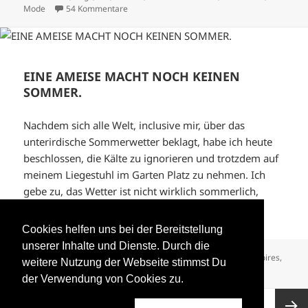
zu EASY WEAR.
Mode
54 Kommentare
EINE AMEISE MACHT NOCH KEINEN
SOMMER.
Nachdem sich alle Welt, inclusive mir, über das
unterirdische Sommerwetter beklagt, habe ich heute
beschlossen, die Kälte zu ignorieren und trotzdem auf
meinem Liegestuhl im Garten Platz zu nehmen. Ich
gebe zu, das Wetter ist nicht wirklich sommerlich,
doch mit …
Weiterlesen
Cookies helfen uns bei der Bereitstellung
unserer Inhalte und Dienste. Durch die
Format
Veröffentlicht
Autor
Kategorien
Bild
3. August 2016
Stephanie Zarnic
Accessoires
,
weitere Nutzung der Webseite stimmst Du
am
zu EINE AM
Fashion
,
Feel Good
,
Garten
,
Mode
,
outfit
53 Kommentare
der Verwendung von Cookies zu.
Seitennummerierung
SEITE
1