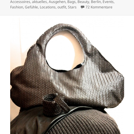
am
Accessoires
,
aktuelles
,
Ausgehen
,
Bags
,
Beauty
,
Berlin
,
Events
,
zu BAMBI – 
Fashion
,
Gefühle
,
Locations
,
outfit
,
Stars
72 Kommentare