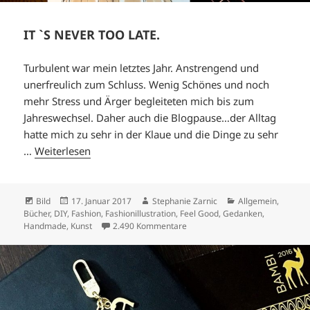
IT `S NEVER TOO LATE.
Turbulent war mein letztes Jahr. Anstrengend und
unerfreulich zum Schluss. Wenig Schönes und noch
mehr Stress und Ärger begleiteten mich bis zum
Jahreswechsel. Daher auch die Blogpause…der Alltag
hatte mich zu sehr in der Klaue und die Dinge zu sehr
…
Weiterlesen
Format
Veröffentlicht
Autor
Kategorien
Bild
17. Januar 2017
Stephanie Zarnic
Allgemein
,
am
Bücher
,
DIY
,
Fashion
,
Fashionillustration
,
Feel Good
,
Gedanken
,
zu IT `S NEVER TOO LATE.
Handmade
,
Kunst
2.490 Kommentare