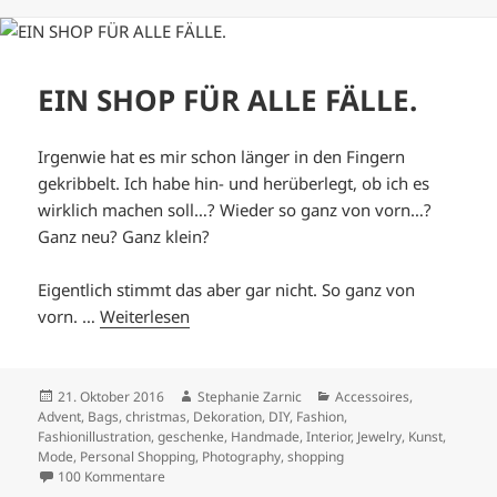
EIN SHOP FÜR ALLE FÄLLE.
Irgenwie hat es mir schon länger in den Fingern
gekribbelt. Ich habe hin- und herüberlegt, ob ich es
wirklich machen soll…? Wieder so ganz von vorn…?
Ganz neu? Ganz klein?
Eigentlich stimmt das aber gar nicht. So ganz von
vorn. …
Weiterlesen
Veröffentlicht
Autor
Kategorien
21. Oktober 2016
Stephanie Zarnic
Accessoires
,
am
Advent
,
Bags
,
christmas
,
Dekoration
,
DIY
,
Fashion
,
Fashionillustration
,
geschenke
,
Handmade
,
Interior
,
Jewelry
,
Kunst
,
Mode
,
Personal Shopping
,
Photography
,
shopping
zu EIN SHOP FÜR ALLE FÄLLE.
100 Kommentare