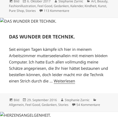
Format
Veröffentlicht
Autor
Kategorien
Bild
6. Oktober 2017
Stephanie Zarnic
Art
,
Beauty
,
am
Fashionillustration
,
Feel Good
,
Gedanken
,
Kalender
,
Kindheit
,
Kunst
,
zu INSPIRATIONSQUELLEN.
Pure Shop
,
Stories
113 Kommentare
DAS WUNDER DER TECHNIK.
Seit einigen Tagen kämpfe ich hier in meinem
Arbeitszimmer mutterseelenallein mit meinem
blöden
Computer. Ich hatte Euch allen vollmundig meine
Schätze angepriesen, die Ihr hier hättet bestaunen und
bestellen können, doch leider macht mir die Technik
einen Strich durch die …
Weiterlesen
Format
Veröffentlicht
Autor
Kategorien
Bild
29. September 2016
Stephanie Zarnic
am
zu DAS WUN
Allgemein
,
Feel Good
,
Gedanken
,
Stories
54 Kommentare