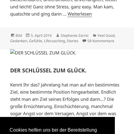
und leicht! Ganz ohne Stress, ganz easy. Man kam,
quatschte und ging dann …
Weiterlesen
Format
Veröffentlicht
Autor
Kategorien
Bild
5. April 2016
Stephanie Zarnic
Feel Good
,
am
zu TERMINE
Gedanken
,
Gefühle
,
Lifecoaching
,
Stories
58 Kommentare
DER SCHLÜSSEL ZUM GLÜCK.
Kennt Ihr das? Jahrelang hat man auf ein bestimmtes
Ziel, eine bestimmte Position hingearbeitet. Endlich
steht man am Ziel seines Erfolges und dann…? Die
große Ernüchterung, Einschüchterung, manchmal
sogar Angst vor dem Versagen, Angst vor dem was
kommen wird oder …
Weiterlesen
Cookies helfen uns bei der Bereitstellung