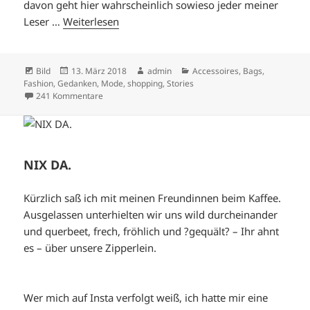
davon geht hier wahrscheinlich sowieso jeder meiner
Leser …
Weiterlesen
Format
Veröffentlicht
Autor
Kategorien
Bild
13. März 2018
admin
Accessoires
,
Bags
,
am
Fashion
,
Gedanken
,
Mode
,
shopping
,
Stories
zu VÖLLIG BESCHRÄNKT.
241 Kommentare
NIX DA.
Kürzlich saß ich mit meinen Freundinnen beim Kaffee.
Ausgelassen unterhielten wir uns wild durcheinander
und querbeet, frech, fröhlich und ?gequält? – Ihr ahnt
es – über unsere Zipperlein.
Wer mich auf Insta verfolgt weiß, ich hatte mir eine