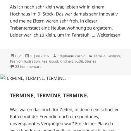
Als ich noch sehr klein war, lebten wir in einem
Hochhaus im 9. Stock. Das war damals sehr innovativ
und meine Eltern waren sehr froh, in dieser
Trabantenstadt eine Neubauwohnung zu ergattern.
Leider war ich zu klein, um im Fahrstuhl …
Weiterlesen
Format
Veröffentlicht
Autor
Kategorien
Bild
1. Juni 2016
Stephanie Zarnic
Familie
,
Fashion
,
am
Fashionillustration
,
Feel Good
,
Kindheit
,
outfit
,
Stories
zu VON LATZHOSEN UND COLAEIS
28 Kommentare
TERMINE, TERMINE, TERMINE.
Was waren das noch für Zeiten, in denen ein schneller
Kaffee mit der Freundin noch ein spontanes,
unverspanntes Vergnügen war? Ein kleiner Plausch
zwischendurch, unverbindlich, unverfänglich, locker