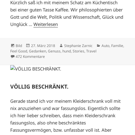
Kürzlich saß ich mit meinem Schatz am Küchentisch
bei einer guten Tasse Kaffee. Wir philosophierten über
Gott und die Welt, Politik und Wissenschaft, Glück und
Unglück …
Weiterlesen
Format
Veröffentlicht
Autor
Kategorien
Bild
27. März 2018
Stephanie Zarnic
Auto
,
Familie
,
am
Feel Good
,
Gedanken
,
Genuss
,
hund
,
Stories
,
Travel
zu IM HIMMEL FÄHRT MAN PRIUS
472 Kommentare
VÖLLIG BESCHRÄNKT.
Gerade stand ich vor meinem Kleiderschrank voll mit
nix anzuziehen und war fassungslos. Eigentlich sollte
ich hier lieber schreiben, dass mein Kleiderschrank
fassungslos, also ohne beschränktes
Fassungsvermögen, bzw. unfassbar voll ist. Aber