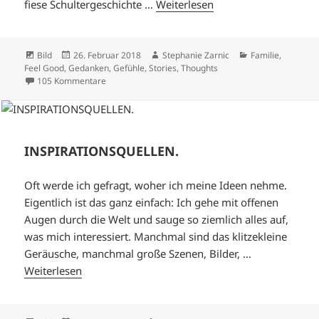
fiese Schultergeschichte …
Weiterlesen
Format
Veröffentlicht
Autor
Kategorien
Bild
26. Februar 2018
Stephanie Zarnic
Familie
,
am
Feel Good
,
Gedanken
,
Gefühle
,
Stories
,
Thoughts
zu NIX DA.
105 Kommentare
INSPIRATIONSQUELLEN.
Oft werde ich gefragt, woher ich meine Ideen nehme.
Eigentlich ist das ganz einfach: Ich gehe mit offenen
Augen durch die Welt und sauge so ziemlich alles auf,
was mich interessiert. Manchmal sind das klitzekleine
Geräusche, manchmal große Szenen, Bilder, …
Weiterlesen