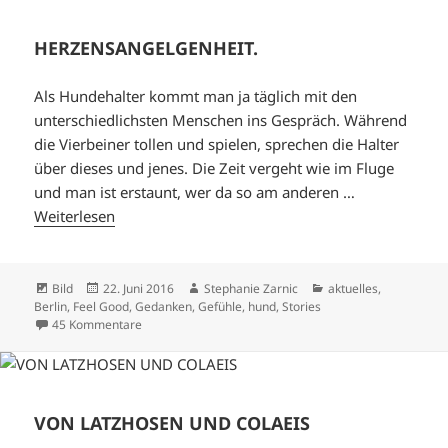
HERZENSANGELGENHEIT.
Als Hundehalter kommt man ja täglich mit den
unterschiedlichsten Menschen ins Gespräch. Während
die Vierbeiner tollen und spielen, sprechen die Halter
über dieses und jenes. Die Zeit vergeht wie im Fluge
und man ist erstaunt, wer da so am anderen …
Weiterlesen
Format
Veröffentlicht
Autor
Kategorien
Bild
22. Juni 2016
Stephanie Zarnic
aktuelles
,
am
Berlin
,
Feel Good
,
Gedanken
,
Gefühle
,
hund
,
Stories
zu HERZENSANGELGENHEIT.
45 Kommentare
VON LATZHOSEN UND COLAEIS