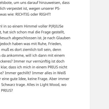
melsbote, um uns darauf hinzuweisen, dass
lich verpestet ist, wegen unserer PS-
sowas wie: RICHTIG oder RIGHT!
ohl in so einem Himmel voller P(R)IUSe
t, hat sich schon mal die Frage gestellt,
Besuch abgeschlossen ist. Je nach Glauben
le jedoch haben was mit Ruhe, Frieden,
muß es dort ziemlich toll sein, denn
h da ankomme, will ich dann mit einem
ickeres? Immer nur vernünftig ist doch
 klar, dass ich mich in einem PRIUS nicht
e? Immer gechillt? Immer alles in Weiß
 eine gute Idee, keine Frage. Aber immer
n Schwarz trage. Alles in Light Mood, wo
m PRIUS?