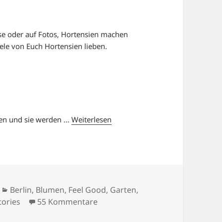
ase oder auf Fotos, Hortensien machen
ele von Euch Hortensien lieben.
ien und sie werden …
Weiterlesen
Kategorien
Berlin
,
Blumen
,
Feel Good
,
Garten
,
zu HORTENSIEN LIEBE
tories
55 Kommentare