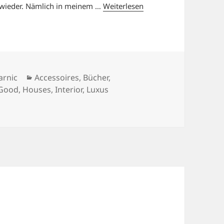
 wieder. Nämlich in meinem …
Weiterlesen
Kategorien
arnic
Accessoires
,
Bücher
,
 Good
,
Houses
,
Interior
,
Luxus