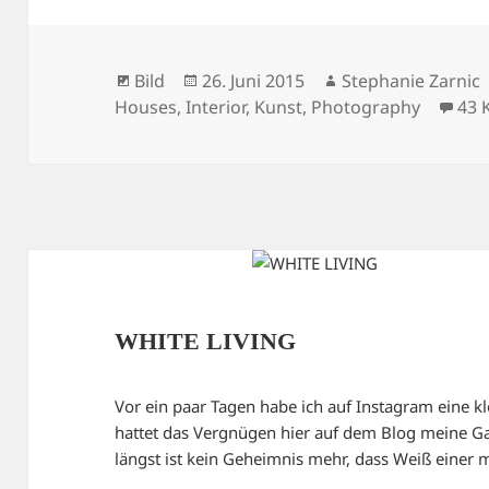
Format
Veröffentlicht
Autor
Bild
26. Juni 2015
Stephanie Zarnic
am
Houses
,
Interior
,
Kunst
,
Photography
43 
WHITE LIVING
Vor ein paar Tagen habe ich auf Instagram eine kle
hattet das Vergnügen hier auf dem Blog meine G
längst ist kein Geheimnis mehr, dass Weiß einer m