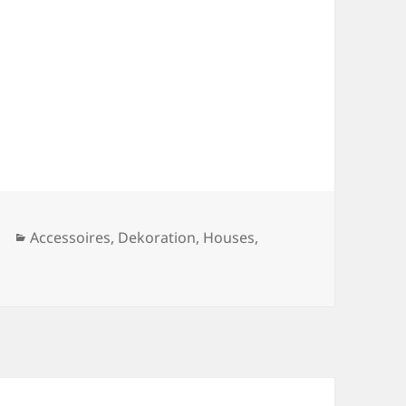
Kategorien
Accessoires
,
Dekoration
,
Houses
,
E LIVING