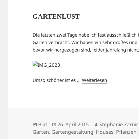
GARTENLUST
Die letzten zwei Tage habe ich fast ausschließli
Garten verbracht. Wir haben ein sehr großes und 
bevor wir hergezogen sind, leider jahrelang nich
Umso schöner ist es …
Weiterlesen
Format
Veröffentlicht
Autor
Bild
26. April 2015
Stephanie Zarnic
am
Garten
,
Gartengestaltung
,
Houses
,
Pflanzen