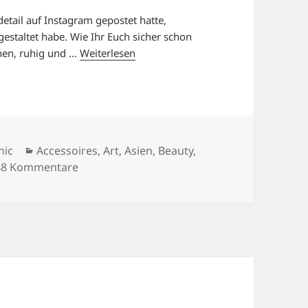
tail auf Instagram gepostet hatte,
estaltet habe. Wie Ihr Euch sicher schon
önen, ruhig und …
Weiterlesen
Kategorien
nic
Accessoires
,
Art
,
Asien
,
Beauty
,
zu MEIN SPA.
48 Kommentare