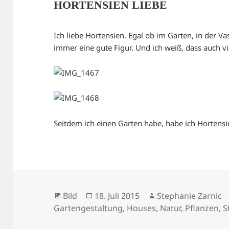
HORTENSIEN LIEBE
Ich liebe Hortensien. Egal ob im Garten, in der V
immer eine gute Figur. Und ich weiß, dass auch vi
Seitdem ich einen Garten habe, habe ich Hortens
Format
Veröffentlicht
Autor
Bild
18. Juli 2015
Stephanie Zarnic
am
Gartengestaltung
,
Houses
,
Natur
,
Pflanzen
,
S