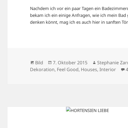
Nachdem ich vor ein paar Tagen ein Badezimmerde
bekam ich ein einige Anfragen, wie ich mein Bad g
denken könnt, mag ich es auch hier in sanften T
Format
Veröffentlicht
Autor
Bild
7. Oktober 2015
Stephanie Zar
am
Dekoration
,
Feel Good
,
Houses
,
Interior