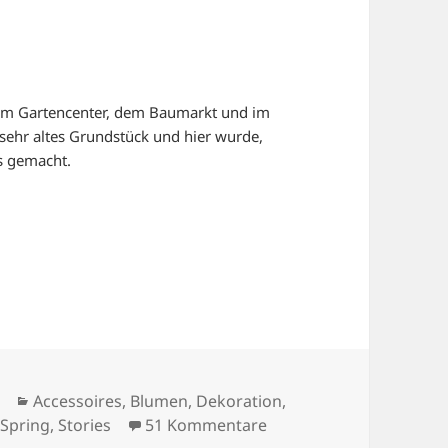
ch im Gartencenter, dem Baumarkt und im
sehr altes Grundstück und hier wurde,
ts gemacht.
Kategorien
Accessoires
,
Blumen
,
Dekoration
,
zu GARTENLUST
,
Spring
,
Stories
51 Kommentare