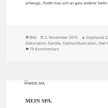
schwupp…findet man sich an ganz anderer Stelle
Format
Veröffentlicht
Autor
Bild
3. November 2016
Stephanie Z
am
Dekoration
,
Familie
,
Fashionillustration
,
Feel
zu MY PLACE.
79 Kommentare
MEIN SPA.