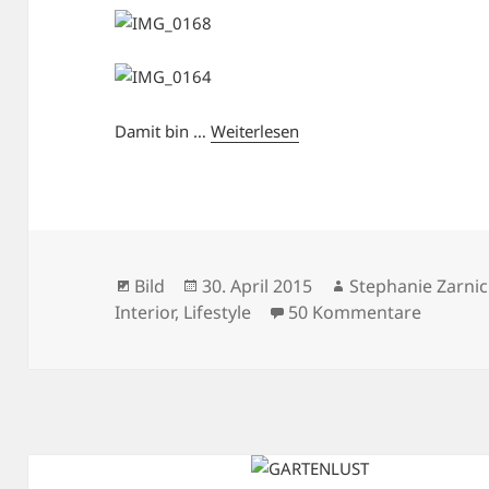
Damit bin …
Weiterlesen
Format
Veröffentlicht
Autor
Bild
30. April 2015
Stephanie Zarnic
am
zu WHIT
Interior
,
Lifestyle
50 Kommentare