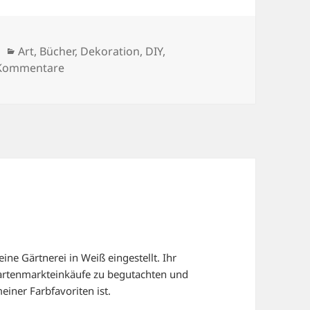
Kategorien
Art
,
Bücher
,
Dekoration
,
DIY
,
zu GALERIE
Kommentare
ine Gärtnerei in Weiß eingestellt. Ihr
artenmarkteinkäufe zu begutachten und
einer Farbfavoriten ist.