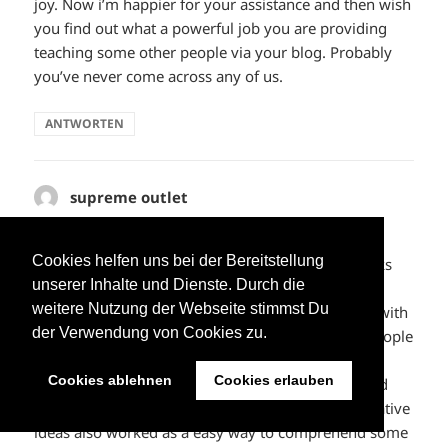
joy. Now i’m happier for your assistance and then wish
you find out what a powerful job you are providing
teaching some other people via your blog. Probably
you’ve never come across any of us.
ANTWORTEN
supreme outlet
sagt:
23. Mai 2023 um 09:52 Uhr
Cookies helfen uns bei der Bereitstellung
I intended to put you one little remark to say thanks
unserer Inhalte und Dienste. Durch die
once again for those splendid secrets you have
weitere Nutzung der Webseite stimmst Du
provided on this page. It’s so incredibly generous with
der Verwendung von Cookies zu.
people like you giving freely exactly what many people
might have distributed as an e book to make some
Cookies ablehnen
Cookies erlauben
money for their own end, primarily since you could
possibly have done it in case you decided. The creative
ideas also worked as a easy way to comprehend some