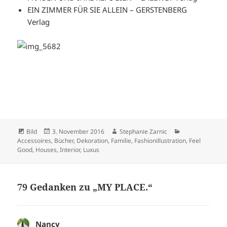
EIN ZIMMER FÜR SIE ALLEIN – GERSTENBERG
Verlag
Format
Veröffentlicht
Autor
Kategorien
Bild
3. November 2016
Stephanie Zarnic
am
Accessoires
,
Bücher
,
Dekoration
,
Familie
,
Fashionillustration
,
Feel
Good
,
Houses
,
Interior
,
Luxus
79 Gedanken zu „MY PLACE.“
Nancy
sagt: