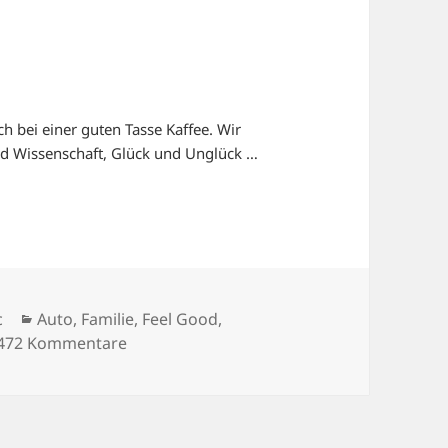
h bei einer guten Tasse Kaffee. Wir
und Wissenschaft, Glück und Unglück …
Kategorien
c
Auto
,
Familie
,
Feel Good
,
zu IM HIMMEL FÄHRT MAN PRIUS
472 Kommentare