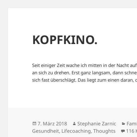
KOPFKINO.
Seit einiger Zeit wache ich mitten in der Nacht 
an sich zu drehen. Erst ganz langsam, dann schnell
sich fast überschlägt. Das liegt zum einen daran,
Veröffentlicht
Autor
Kate
7. März 2018
Stephanie Zarnic
Fami
am
Gesundheit
,
Lifecoaching
,
Thoughts
116