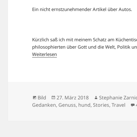
Ein nicht ernstzunehmender Artikel über Autos.
Kürzlich saß ich mit meinem Schatz am Küchentisc
philosophierten über Gott und die Welt, Politik 
Weiterlesen
Format
Veröffentlicht
Autor
Bild
27. März 2018
Stephanie Zarni
am
Gedanken
,
Genuss
,
hund
,
Stories
,
Travel