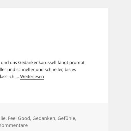
auf und das Gedankenkarussell fängt prompt
er und schneller und schneller, bis es
 dass ich …
Weiterlesen
gorien
lie
,
Feel Good
,
Gedanken
,
Gefühle
,
zu KOPFKINO.
 Kommentare