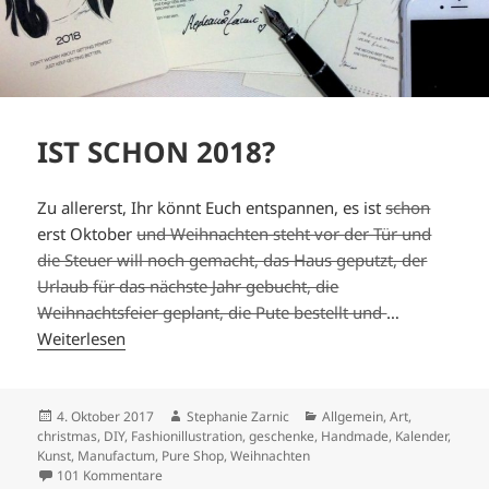
IST SCHON 2018?
Zu allererst, Ihr könnt Euch entspannen, es ist
schon
erst Oktober
und Weihnachten steht vor der Tür und
die Steuer will noch gemacht, das Haus geputzt, der
Urlaub für das nächste Jahr gebucht, die
Weihnachtsfeier geplant, die Pute bestellt und
…
Weiterlesen
Veröffentlicht
Autor
Kategorien
4. Oktober 2017
Stephanie Zarnic
Allgemein
,
Art
,
am
christmas
,
DIY
,
Fashionillustration
,
geschenke
,
Handmade
,
Kalender
,
Kunst
,
Manufactum
,
Pure Shop
,
Weihnachten
zu IST SCHON 2018?
101 Kommentare