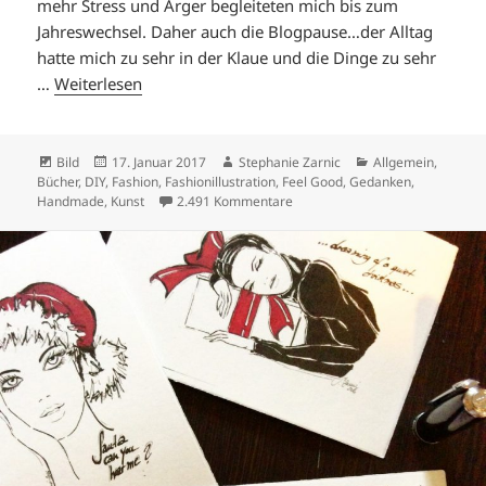
mehr Stress und Ärger begleiteten mich bis zum
Jahreswechsel. Daher auch die Blogpause…der Alltag
hatte mich zu sehr in der Klaue und die Dinge zu sehr
…
Weiterlesen
Format
Veröffentlicht
Autor
Kategorien
Bild
17. Januar 2017
Stephanie Zarnic
Allgemein
,
am
Bücher
,
DIY
,
Fashion
,
Fashionillustration
,
Feel Good
,
Gedanken
,
zu IT `S NEVER TOO LATE.
Handmade
,
Kunst
2.491 Kommentare