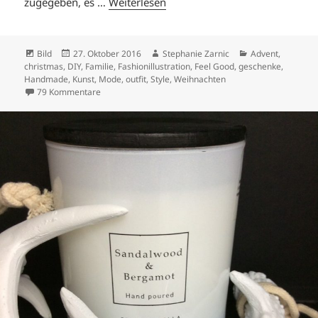
zugegeben, es …
Weiterlesen
Format
Veröffentlicht
Autor
Kategorien
Bild
27. Oktober 2016
Stephanie Zarnic
Advent
,
am
christmas
,
DIY
,
Familie
,
Fashionillustration
,
Feel Good
,
geschenke
,
Handmade
,
Kunst
,
Mode
,
outfit
,
Style
,
Weihnachten
zu WARUM WEIHNACHTSPOSTKARTEN SEXY SIND.
79 Kommentare