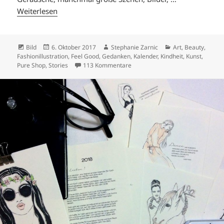
Weiterlesen
Format
Veröffentlicht
Autor
Kategorien
Bild
6. Oktober 2017
Stephanie Zarnic
Art
,
Beauty
,
am
Fashionillustration
,
Feel Good
,
Gedanken
,
Kalender
,
Kindheit
,
Kunst
,
zu INSPIRATIONSQUELLEN.
Pure Shop
,
Stories
113 Kommentare