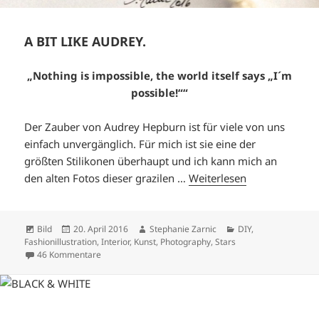
A BIT LIKE AUDREY.
„Nothing is impossible, the world itself says „I´m
possible!““
Der Zauber von Audrey Hepburn ist für viele von uns
einfach unvergänglich. Für mich ist sie eine der
größten Stilikonen überhaupt und ich kann mich an
den alten Fotos dieser grazilen …
Weiterlesen
Format
Veröffentlicht
Autor
Kategorien
Bild
20. April 2016
Stephanie Zarnic
DIY
,
am
Fashionillustration
,
Interior
,
Kunst
,
Photography
,
Stars
zu A BIT LIKE AUDREY.
46 Kommentare