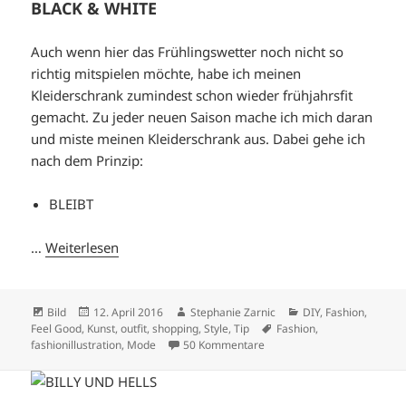
BLACK & WHITE
Auch wenn hier das Frühlingswetter noch nicht so
richtig mitspielen möchte, habe ich meinen
Kleiderschrank zumindest schon wieder frühjahrsfit
gemacht. Zu jeder neuen Saison mache ich mich daran
und miste meinen Kleiderschrank aus. Dabei gehe ich
nach dem Prinzip:
BLEIBT
…
Weiterlesen
Format
Veröffentlicht
Autor
Kategorien
Bild
12. April 2016
Stephanie Zarnic
DIY
,
Fashion
,
am
Schlagwörter
Feel Good
,
Kunst
,
outfit
,
shopping
,
Style
,
Tip
Fashion
,
zu BLACK & WHITE
fashionillustration
,
Mode
50 Kommentare