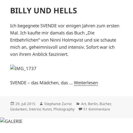
BILLY UND HELLS
Ich begegnete SVENDE vor einigen Jahren zum ersten
Mal. Ich kaufte mir damals das Buch „Die
Entbehrlichen“ von Ninni Holmqvist und sie schaute
mich an, geheimnisvoll und intensiv. Sofort war ich
von ihrem Anblick fasziniert.
SVENDE – das Mädchen, das …
Weiterlesen
Veröffentlicht
Autor
Kategorien
29. Juli 2015
Stephanie Zarnic
Art
,
Berlin
,
Bücher
,
am
zu BILLY UND
Gedanken
,
Interior
,
Kunst
,
Photography
51 Kommentare