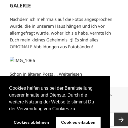
GALERIE
Nachdem ich mehrmals auf die Fotos angesprochen
wurde, die in unserem Haus hängen und ich vor
allemgefragt wurde, woher ich sie habe, verrate ich
Euch mein kleines Geheimnis. ;)! Es sind alles
ORIGINALE
Abbildungen aus Fotobänden!
Schon in älteren Posts …
Weiterlesen
Cookies helfen uns bei der Bereitstellung
Format
Veröffentlicht
Autor
Kategorien
Bild
26. Juni 2015
Stephanie Zarnic
Art
,
Bücher
,
unserer Inhalte und Dienste. Durch die
am
Dekoration
,
DIY
,
Houses
,
Interior
,
Kunst
,
Photography
weitere Nutzung der Webseite stimmst Du
zu GALERIE
43 Kommentare
der Verwendung von Cookies zu.
Seitennummerierung
SEITE
1
der
Cookies ablehnen
Cookies erlauben