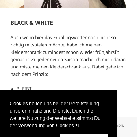
BLACK & WHITE
Auch wenn hier das Frühlingswetter noch nicht so
richtig mitspielen möchte, habe ich meinen
Kleiderschrank zumindest schon wieder frühjahrsfit
gemacht. Zu jeder neuen Saison mache ich mich daran
und miste meinen Kleiderschrank aus. Dabei gehe ich
nach dem Prinzip:
BLEIBT
…
Weiterlesen
Cookies helfen uns bei der Bereitstellung
unserer Inhalte und Dienste. Durch die
weitere Nutzung der Webseite stimmst Du
Format
Veröffentlicht
Autor
Kategorien
Bild
12. April 2016
Stephanie Zarnic
DIY
,
Fashion
,
der Verwendung von Cookies zu.
am
Schlagwörter
Feel Good
,
Kunst
,
outfit
,
shopping
,
Style
,
Tip
Fashion
,
zu BLACK & WHITE
fashionillustration
,
Mode
50 Kommentare