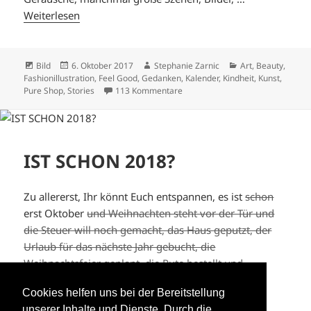
Weiterlesen
Format
Veröffentlicht
Autor
Kategorien
Bild
6. Oktober 2017
Stephanie Zarnic
Art
,
Beauty
,
am
Fashionillustration
,
Feel Good
,
Gedanken
,
Kalender
,
Kindheit
,
Kunst
,
zu INSPIRATIONSQUELLEN.
Pure Shop
,
Stories
113 Kommentare
IST SCHON 2018?
Zu allererst, Ihr könnt Euch entspannen, es ist
schon
erst Oktober
und Weihnachten steht vor der Tür und
die Steuer will noch gemacht, das Haus geputzt, der
Urlaub für das nächste Jahr gebucht, die
Weihnachtsfeier geplant, die Pute bestellt und
…
Weiterlesen
Cookies helfen uns bei der Bereitstellung
unserer Inhalte und Dienste. Durch die