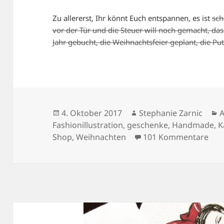
Zu allererst, Ihr könnt Euch entspannen, es ist
sc
vor der Tür und die Steuer will noch gemacht, das
Jahr gebucht, die Weihnachtsfeier geplant, die Pu
Veröffentlicht
Autor
K
4. Oktober 2017
Stephanie Zarnic
A
am
Fashionillustration
,
geschenke
,
Handmade
,
K
zu 
Shop
,
Weihnachten
101 Kommentare