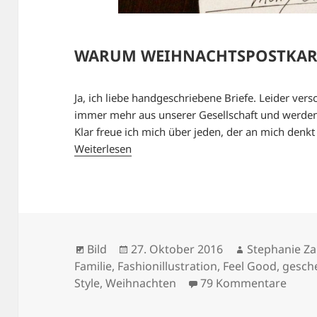
WARUM WEIHNACHTSPOSTKART
Ja, ich liebe handgeschriebene Briefe. Leider ve
immer mehr aus unserer Gesellschaft und werden 
Klar freue ich mich über jeden, der an mich denk
Weiterlesen
Format
Veröffentlicht
Autor
Bild
27. Oktober 2016
Stephanie Za
am
Familie
,
Fashionillustration
,
Feel Good
,
gesch
zu W
Style
,
Weihnachten
79 Kommentare