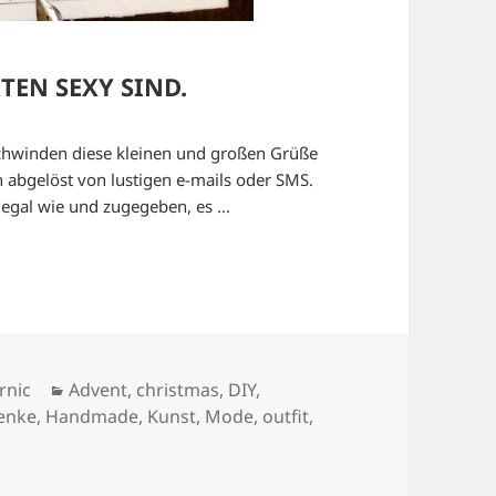
EN SEXY SIND.
rschwinden diese kleinen und großen Grüße
abgelöst von lustigen e-mails oder SMS.
t egal wie und zugegeben, es …
Kategorien
rnic
Advent
,
christmas
,
DIY
,
enke
,
Handmade
,
Kunst
,
Mode
,
outfit
,
ARUM WEIHNACHTSPOSTKARTEN SEXY SIND.