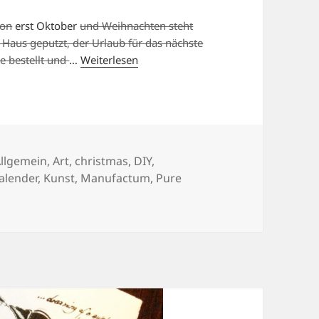
hon
erst Oktober
und Weihnachten steht
 Haus geputzt, der Urlaub für das nächste
te bestellt und
…
Weiterlesen
ategorien
llgemein
,
Art
,
christmas
,
DIY
,
alender
,
Kunst
,
Manufactum
,
Pure
IST SCHON 2018?