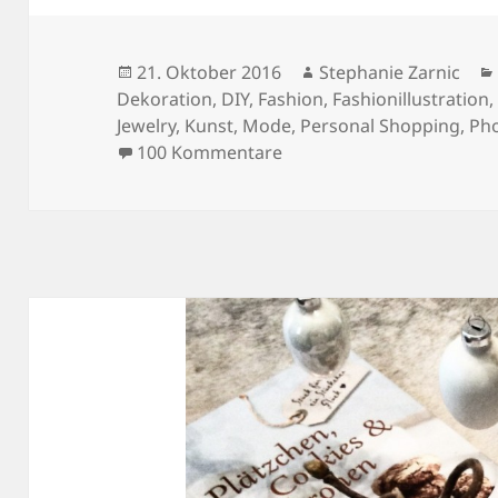
Veröffentlicht
Autor
21. Oktober 2016
Stephanie Zarnic
am
Dekoration
,
DIY
,
Fashion
,
Fashionillustration
Jewelry
,
Kunst
,
Mode
,
Personal Shopping
,
Ph
zu EIN SHOP FÜR ALLE FÄ
100 Kommentare