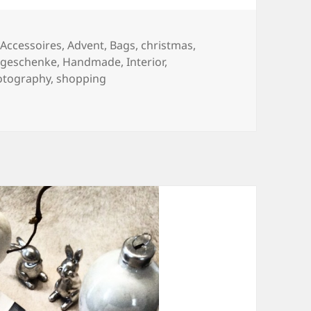
Kategorien
Accessoires
,
Advent
,
Bags
,
christmas
,
,
geschenke
,
Handmade
,
Interior
,
otography
,
shopping
LLE.