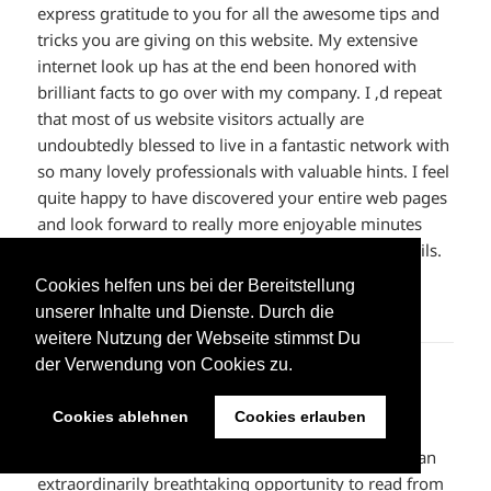
express gratitude to you for all the awesome tips and
tricks you are giving on this website. My extensive
internet look up has at the end been honored with
brilliant facts to go over with my company. I ‚d repeat
that most of us website visitors actually are
undoubtedly blessed to live in a fantastic network with
so many lovely professionals with valuable hints. I feel
quite happy to have discovered your entire web pages
and look forward to really more enjoyable minutes
reading here. Thank you once more for all the details.
Cookies helfen uns bei der Bereitstellung
ANTWORTEN
unserer Inhalte und Dienste. Durch die
weitere Nutzung der Webseite stimmst Du
der Verwendung von Cookies zu.
off white outlet
sagt:
30. Mai 2023 um 00:29 Uhr
Cookies ablehnen
Cookies erlauben
Thank you so much for providing individuals with an
extraordinarily breathtaking opportunity to read from