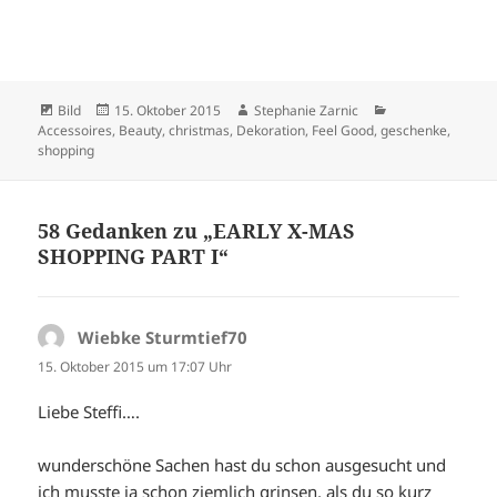
Format
Veröffentlicht
Autor
Kategorien
Bild
15. Oktober 2015
Stephanie Zarnic
am
Accessoires
,
Beauty
,
christmas
,
Dekoration
,
Feel Good
,
geschenke
,
shopping
58 Gedanken zu „EARLY X-MAS
SHOPPING PART I“
Wiebke Sturmtief70
sagt:
15. Oktober 2015 um 17:07 Uhr
Liebe Steffi….
wunderschöne Sachen hast du schon ausgesucht und
ich musste ja schon ziemlich grinsen, als du so kurz