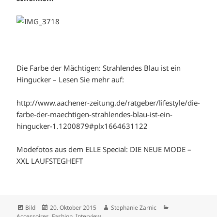
Die Farbe der Mächtigen: Strahlendes Blau ist ein
Hingucker – Lesen Sie mehr auf:
http://www.aachener-zeitung.de/ratgeber/lifestyle/die-
farbe-der-maechtigen-strahlendes-blau-ist-ein-
hingucker-1.1200879#plx1664631122
Modefotos aus dem ELLE Special: DIE NEUE MODE –
XXL LAUFSTEGHEFT
Format
Veröffentlicht
Autor
Kategorien
Bild
20. Oktober 2015
Stephanie Zarnic
am
Accessoires
,
Fashion
,
Interview