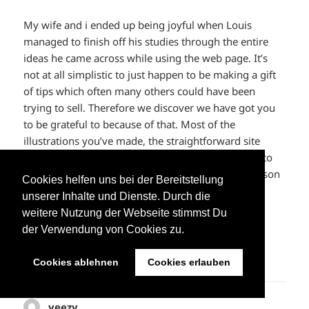
My wife and i ended up being joyful when Louis
managed to finish off his studies through the entire
ideas he came across while using the web page. It’s
not at all simplistic to just happen to be making a gift
of tips which often many others could have been
trying to sell. Therefore we discover we have got you
to be grateful to because of that. Most of the
illustrations you’ve made, the straightforward site
menu, the relationships your site make it possible to
foster – it is mostly incredible, and it’s leading our son
Cookies helfen uns bei der Bereitstellung
in addition to the family know that that situation is
unserer Inhalte und Dienste. Durch die
exciting, which is certainly unbelievably essential.
weitere Nutzung der Webseite stimmst Du
Thank you for all the pieces!
der Verwendung von Cookies zu.
ANTWORTEN
Cookies ablehnen
Cookies erlauben
yeezy
sagt: