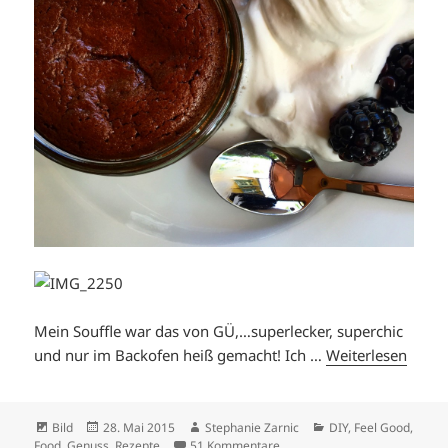
Mein Souffle war das von GÜ,…superlecker, superchic
und nur im Backofen heiß gemacht! Ich …
Weiterlesen
Format
Veröffentlicht
Autor
Kategorien
Bild
28. Mai 2015
Stephanie Zarnic
DIY
,
Feel Good
,
am
zu CHOCOHOLIC
Food
,
Genuss
,
Rezepte
51 Kommentare