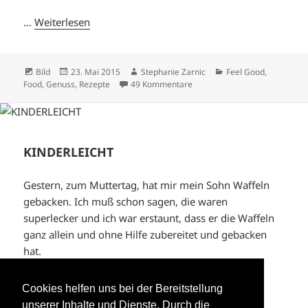
…
Weiterlesen
Format
Veröffentlicht
Autor
Kategorien
Bild
23. Mai 2015
Stephanie Zarnic
Feel Good
,
am
zu TIRAMISU MAL ANDERS
Food
,
Genuss
,
Rezepte
49 Kommentare
KINDERLEICHT
Gestern, zum Muttertag, hat mir mein Sohn Waffeln
gebacken. Ich muß schon sagen, die waren
superlecker und ich war erstaunt, dass er die Waffeln
ganz allein und ohne Hilfe zubereitet und gebacken
hat.
„Mama, das war superleicht!“, so die Antwort.…
Cookies helfen uns bei der Bereitstellung
Weiterlesen
unserer Inhalte und Dienste. Durch die