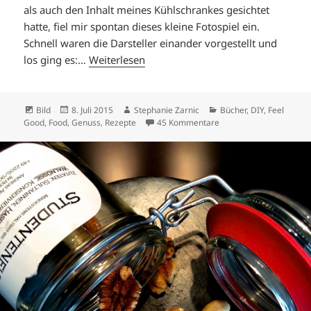
als auch den Inhalt meines Kühlschrankes gesichtet
hatte, fiel mir spontan dieses kleine Fotospiel ein.
Schnell waren die Darsteller einander vorgestellt und
los ging es:…
Weiterlesen
Format
Veröffentlicht
Autor
Kategorien
Bild
8. Juli 2015
Stephanie Zarnic
Bücher
,
DIY
,
Feel
am
zu FRECHE FRÜCHTE
Good
,
Food
,
Genuss
,
Rezepte
45 Kommentare