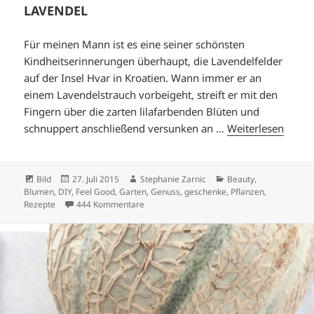
LAVENDEL
Für meinen Mann ist es eine seiner schönsten
Kindheitserinnerungen überhaupt, die Lavendelfelder
auf der Insel Hvar in Kroatien. Wann immer er an
einem Lavendelstrauch vorbeigeht, streift er mit den
Fingern über die zarten lilafarbenden Blüten und
schnuppert anschließend versunken an …
Weiterlesen
Format
Veröffentlicht
Autor
Kategorien
Bild
27. Juli 2015
Stephanie Zarnic
Beauty
,
am
Blumen
,
DIY
,
Feel Good
,
Garten
,
Genuss
,
geschenke
,
Pflanzen
,
zu LAVENDEL
Rezepte
444 Kommentare