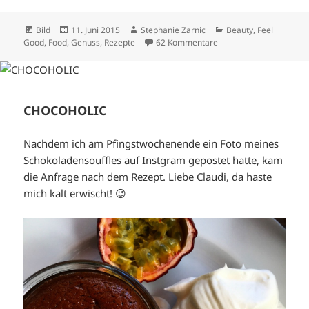
Format
Veröffentlicht
Autor
Kategorien
Bild
11. Juni 2015
Stephanie Zarnic
Beauty
,
Feel
am
zu FIT SNACKS
Good
,
Food
,
Genuss
,
Rezepte
62 Kommentare
CHOCOHOLIC
Nachdem ich am Pfingstwochenende ein Foto meines
Schokoladensouffles auf Instgram gepostet hatte, kam
die Anfrage nach dem Rezept. Liebe Claudi, da haste
mich kalt erwischt! 😉