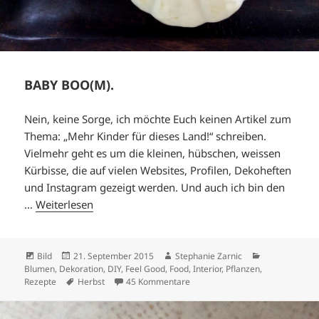
BABY BOO(M).
Nein, keine Sorge, ich möchte Euch keinen Artikel zum
Thema: „Mehr Kinder für dieses Land!“ schreiben.
Vielmehr geht es um die kleinen, hübschen, weissen
Kürbisse, die auf vielen Websites, Profilen, Dekoheften
und Instagram gezeigt werden. Und auch ich bin den
…
Weiterlesen
Format
Veröffentlicht
Autor
Kategorien
Bild
21. September 2015
Stephanie Zarnic
am
Blumen
,
Dekoration
,
DIY
,
Feel Good
,
Food
,
Interior
,
Pflanzen
,
Schlagwörter
zu BABY BOO(M).
Rezepte
Herbst
45 Kommentare