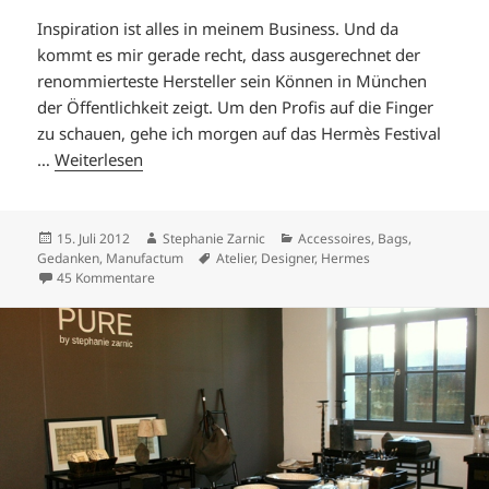
Inspiration ist alles in meinem Business. Und da
kommt es mir gerade recht, dass ausgerechnet der
renommierteste Hersteller sein Können in München
der Öffentlichkeit zeigt. Um den Profis auf die Finger
zu schauen, gehe ich morgen auf das Hermès Festival
…
Weiterlesen
Veröffentlicht
Autor
Kategorien
15. Juli 2012
Stephanie Zarnic
Accessoires
,
Bags
,
am
Schlagwörter
Gedanken
,
Manufactum
Atelier
,
Designer
,
Hermes
zu HERMÈS FESTIVAL DES MÉTIERS
45 Kommentare