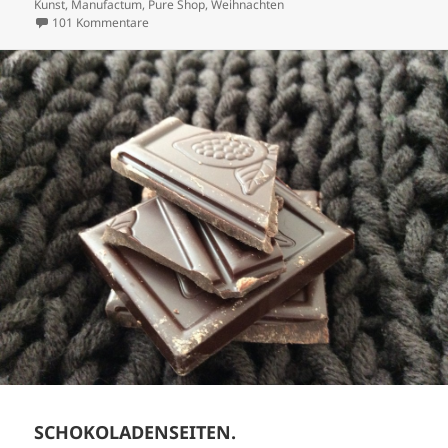
Kunst
,
Manufactum
,
Pure Shop
,
Weihnachten
zu IST SCHON 2018?
101 Kommentare
SCHOKOLADENSEITEN.