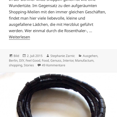
Wundertüte. Im Gegensatz zu den aufgeräumten
Shopping-Meilen mit den immer gleichen Geschäften,
findet man hier viele liebevolle, kleine und
ausgefallene Lädchen, die mit Herzblut geführt
werden. Wer einmal durch die Rosenthaler-, …
Weiterlesen
Format
Veröffentlicht
Autor
Kategorien
Bild
2. Juli 2015
Stephanie Zarnic
Ausgehen
,
am
Berlin
,
DIY
,
Feel Good
,
Food
,
Genuss
,
Interior
,
Manufactum
,
zu STOFF-PARADIES
shopping
,
Stories
49 Kommentare