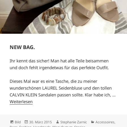
NEW BAG.
Ihr kennt das sicher! Man hat alle Teile beisammen
und doch fehlt irgendetwas für das perfekte Outfit.
Dieses Mal war es eine Tasche, die zu meiner
wunderschönen LAUREL Seidenbluse und den tollen
CALVIN KLEIN Sandalen passen sollte. Klar habe ich, …
Weiterlesen
Format
Veröffentlicht
Autor
Kategorien
Bild
30. März 2015
Stephanie Zarnic
Accessoires
,
am