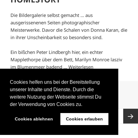
Die Bildergalerie selbst gemacht … aus
ausgerissenenen Seiten photographischer
Meisterwerke. Davor die Schalen von Donna Karan, die
in ihrer Unscheinbarkeit so besonders sind.
Ein bißchen Peter Lindbergh hier, ein echter
Mapplethorpe über dem Bett, Marilyn Monroe lasziv
im Blumenmeer badend …
Weiterlesen
Cookies helfen uns bei der Bereitstellung
Veröffentlicht
Autor
Kategorien
1. März 2012
Stephanie Zarnic
Art
,
DIY
,
Interior
,
unserer Inhalte und Dienste. Durch die
am
Schlagwörter
Manufactum
,
Photography
Blossfeldt
,
Fotos
,
Galerie
,
weitere Nutzung der Webseite stimmst Du
zu HOMESTORY
Mapplethorpe
,
Selbermachen
47 Kommentare
der Verwendung von Cookies zu.
Seitennummerierung
SEITE
1
der
Cookies ablehnen
Cookies erlauben
Beiträge
Nächst
Datenschutzbelehrung
Mit Stolz präsentiert von WordPress