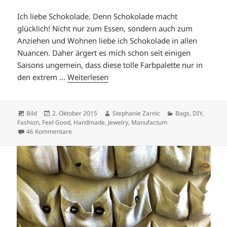
Ich liebe Schokolade. Denn Schokolade macht
glücklich! Nicht nur zum Essen, sondern auch zum
Anziehen und Wohnen liebe ich Schokolade in allen
Nuancen. Daher ärgert es mich schon seit einigen
Saisons ungemein, dass diese tolle Farbpalette nur in
den extrem …
Weiterlesen
Format
Veröffentlicht
Autor
Kategorien
Bild
2. Oktober 2015
Stephanie Zarnic
Bags
,
DIY
,
am
Fashion
,
Feel Good
,
Handmade
,
Jewelry
,
Manufactum
zu SCHOKOLADENSEITEN.
46 Kommentare