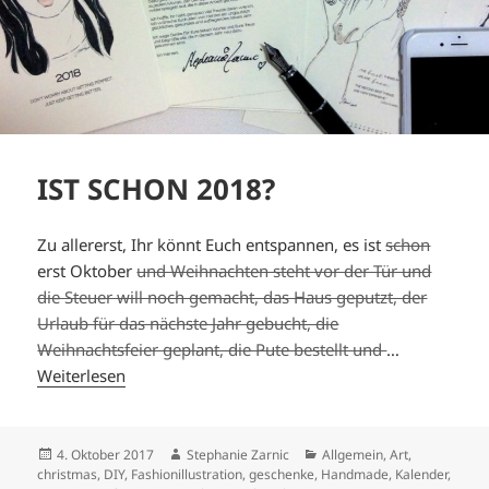
IST SCHON 2018?
Zu allererst, Ihr könnt Euch entspannen, es ist
schon
erst Oktober
und Weihnachten steht vor der Tür und
die Steuer will noch gemacht, das Haus geputzt, der
Urlaub für das nächste Jahr gebucht, die
Weihnachtsfeier geplant, die Pute bestellt und
…
Weiterlesen
Veröffentlicht
Autor
Kategorien
4. Oktober 2017
Stephanie Zarnic
Allgemein
,
Art
,
am
christmas
,
DIY
,
Fashionillustration
,
geschenke
,
Handmade
,
Kalender
,