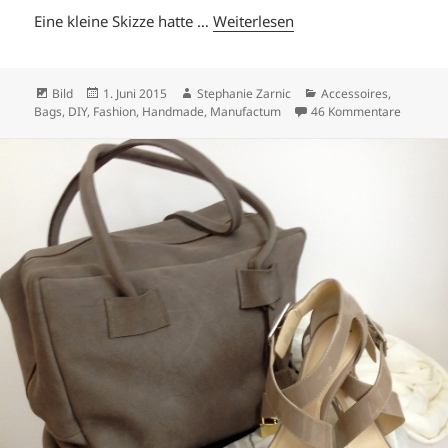
Eine kleine Skizze hatte …
Weiterlesen
Format
Veröffentlicht
Autor
Kategorien
Bild
1. Juni 2015
Stephanie Zarnic
Accessoires
,
am
zu ATEL
Bags
,
DIY
,
Fashion
,
Handmade
,
Manufactum
46 Kommentare