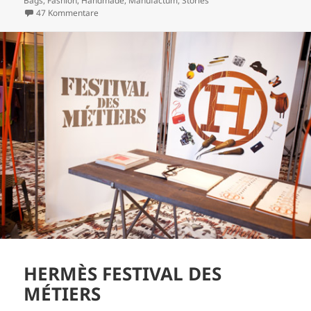
Bags
,
Fashion
,
Handmade
,
Manufactum
,
Stories
zu NEW BAG.
47 Kommentare
HERMÈS FESTIVAL DES
MÉTIERS