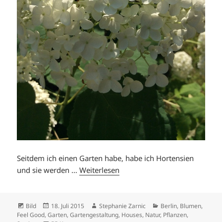
Seitdem ich einen Garten habe, habe ich Hortensien
und sie werden …
Weiterlesen
Format
Veröffentlicht
Autor
Kategorien
Bild
18. Juli 2015
Stephanie Zarnic
Berlin
,
Blumen
,
am
Feel Good
,
Garten
,
Gartengestaltung
,
Houses
,
Natur
,
Pflanzen
,