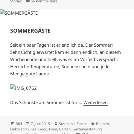
zu HORTENSIEN LIEBE
Stories
55 Kommentare
SOMMERGÄSTE
Seit ein paar Tagen ist er endlich da. Der Sommer!
Sehnsüchtig erwartet kam er dann endlich, an diesem
Wochenende und hielt, was er im Vorfeld versprach.
Herrliche Temperaturen, Sonnenschein und jede
Menge gute Laune.
Das Schönste am Sommer ist für …
Weiterlesen
Format
Veröffentlicht
Autor
Kategorien
Bild
7. Juni 2015
Stephanie Zarnic
Blumen
,
am
Dekoration
,
Feel Good
,
Food
,
Garten
,
Gartengestaltung
,