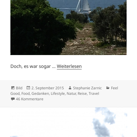
Doch, es war sogar …
Weiterlesen
Format
Veröffentlicht
Autor
Kategorien
Bild
2. September 2015
Stephanie Zarnic
Feel
am
Good
,
Food
,
Gedanken
,
Lifestyle
,
Natur
,
Reise
,
Travel
zu DIGITAL DETOX = URLAUB!
46 Kommentare