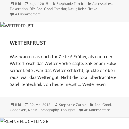
Format
Veröffentlicht
Autor
Kategorien
Bild
4. Juni 2015
Stephanie Zarnic
Accessoires
,
am
Dekoration
,
DIY
,
Feel Good
,
Interior
,
Natur
,
Reise
,
Travel
zu STRANDGUT
43 Kommentare
WETTERFRUST
Was waren das noch für Zeiten! Früher, als noch der
Wetterfrosch das Wetter vorhersagte. Saß er am Fuße
seiner Leiter, war das Wetter schlecht, guckte er oben
raus, war das Wetter gut! Nicht die total überfrachtete
Satellitentechnik von heute, nebst …
Weiterlesen
Format
Veröffentlicht
Autor
Kategorien
Bild
30. Mai 2015
Stephanie Zarnic
Feel Good
,
am
zu WETTER
Gedanken
,
Natur
,
Photography
,
Thoughts
46 Kommentare