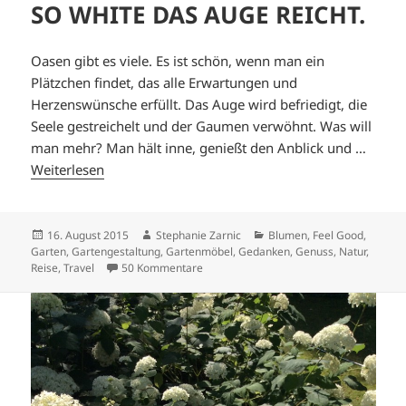
SO WHITE DAS AUGE REICHT.
Oasen gibt es viele. Es ist schön, wenn man ein
Plätzchen findet, das alle Erwartungen und
Herzenswünsche erfüllt. Das Auge wird befriedigt, die
Seele gestreichelt und der Gaumen verwöhnt. Was will
man mehr? Man hält inne, genießt den Anblick und …
Weiterlesen
Veröffentlicht
Autor
Kategorien
16. August 2015
Stephanie Zarnic
Blumen
,
Feel Good
,
am
Garten
,
Gartengestaltung
,
Gartenmöbel
,
Gedanken
,
Genuss
,
Natur
,
zu SO WHITE DAS AUGE REICHT.
Reise
,
Travel
50 Kommentare