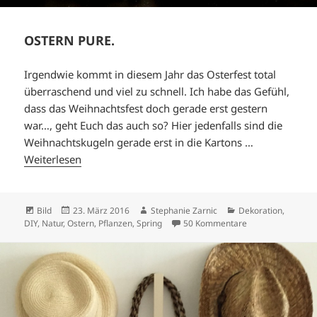
OSTERN PURE.
Irgendwie kommt in diesem Jahr das Osterfest total
überraschend und viel zu schnell. Ich habe das Gefühl,
dass das Weihnachtsfest doch gerade erst gestern
war…, geht Euch das auch so? Hier jedenfalls sind die
Weihnachtskugeln gerade erst in die Kartons …
Weiterlesen
Format
Veröffentlicht
Autor
Kategorien
Bild
23. März 2016
Stephanie Zarnic
Dekoration
,
am
zu OSTERN PURE.
DIY
,
Natur
,
Ostern
,
Pflanzen
,
Spring
50 Kommentare