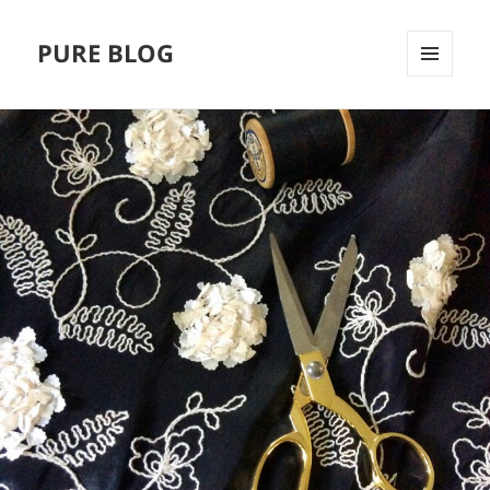
PURE BLOG
MENÜ
UND
WIDGETS