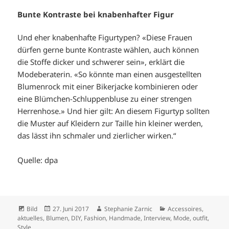
Bunte Kontraste bei knabenhafter Figur
Und eher knabenhafte Figurtypen? «Diese Frauen
dürfen gerne bunte Kontraste wählen, auch können
die Stoffe dicker und schwerer sein», erklärt die
Modeberaterin. «So könnte man einen ausgestellten
Blumenrock mit einer Bikerjacke kombinieren oder
eine Blümchen-Schluppenbluse zu einer strengen
Herrenhose.» Und hier gilt: An diesem Figurtyp sollten
die Muster auf Kleidern zur Taille hin kleiner werden,
das lässt ihn schmaler und zierlicher wirken.“
Quelle: dpa
Format
Veröffentlicht
Autor
Kategorien
Bild
27. Juni 2017
Stephanie Zarnic
Accessoires
,
am
aktuelles
,
Blumen
,
DIY
,
Fashion
,
Handmade
,
Interview
,
Mode
,
outfit
,
Style