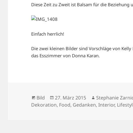
Diese Zeit zu Zweit ist Balsam für die Beziehung u
Einfach herrlich!
Die zwei kleinen Bilder sind Vorschläge von Kell
das Esszimmer von Donna Karan.
Format
Veröffentlicht
Autor
Bild
27. März 2015
Stephanie Zarni
am
Dekoration
,
Food
,
Gedanken
,
Interior
,
Lifesty