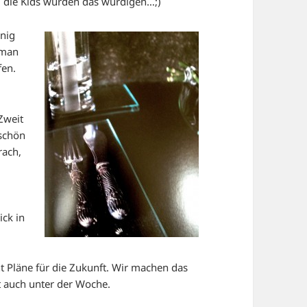
, die Kids würden das würdigen…;)
enig
 man
fen.
 Zweit
 schön
rach,
ick in
 Pläne für die Zukunft. Wir machen das
t auch unter der Woche.