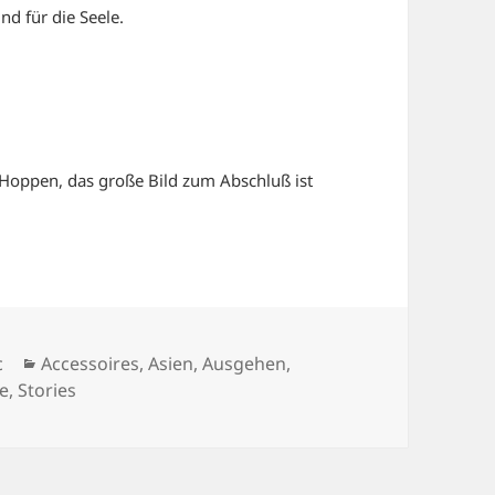
nd für die Seele.
y Hoppen, das große Bild zum Abschluß ist
Kategorien
c
Accessoires
,
Asien
,
Ausgehen
,
le
,
Stories