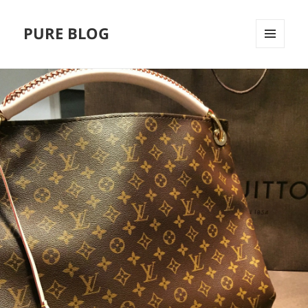
PURE BLOG
MENÜ
UND
WIDGETS