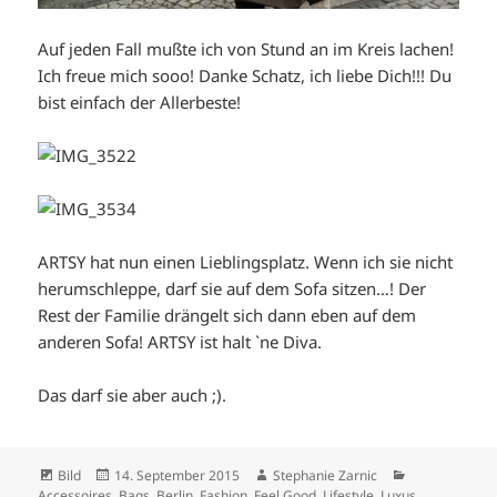
Auf jeden Fall mußte ich von Stund an im Kreis lachen!
Ich freue mich sooo! Danke Schatz, ich liebe Dich!!! Du
bist einfach der Allerbeste!
ARTSY hat nun einen Lieblingsplatz. Wenn ich sie nicht
herumschleppe, darf sie auf dem Sofa sitzen…! Der
Rest der Familie drängelt sich dann eben auf dem
anderen Sofa! ARTSY ist halt `ne Diva.
Das darf sie aber auch ;).
Format
Veröffentlicht
Autor
Kategorien
Bild
14. September 2015
Stephanie Zarnic
am
Accessoires
,
Bags
,
Berlin
,
Fashion
,
Feel Good
,
Lifestyle
,
Luxus
,