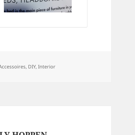
Kategorien
Accessoires
,
DIY
,
Interior
LLY HOPPEN