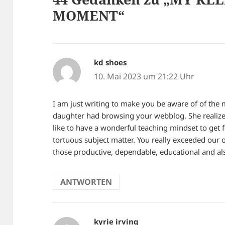
MOMENT“
kd shoes
sagt:
10. Mai 2023 um 21:22 Uhr
I am just writing to make you be aware of of the
daughter had browsing your webblog. She realized
like to have a wonderful teaching mindset to get f
tortuous subject matter. You really exceeded our
those productive, dependable, educational and also
ANTWORTEN
kyrie irving
sagt: