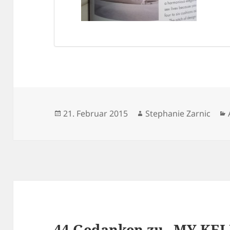
Veröffentlicht
Autor
21. Februar 2015
Stephanie Zarnic
am
44 Gedanken zu „MY KE