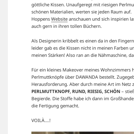
göttliche Kissen. Unaufgeregt mit riesigen Perlm
schönen Materialien, werten sie jeden Raum auf. 
Hoppens
Website
anschauen und sich inspirien la
auch gern in ihren tollen Büchern.
Als Designerin kribbelt es einen da in den Finge
leider gab es die Kissen nicht in meinen Farben 
meinen Stärken! Also ran an die Nähmaschine, dac
Für ein kleines Makeover meines Wohnzimmers ha
Perlmuttknöpfe über DAWANDA bestellt. Zugegebe
Herausforderung. Aber durch meine Art im Netz zu
PERLMUTTKNOPF, RUND, RIESIG, SCHÖN
– stie
Begierde. Die Stoffe habe ich dann im Großhande
die Fertigung gemacht.
VOILÀ….!