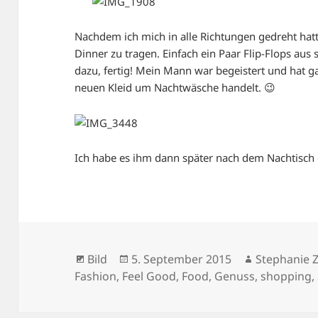
Nachdem ich mich in alle Richtungen gedreht hat
Dinner zu tragen. Einfach ein Paar Flip-Flops a
dazu, fertig! Mein Mann war begeistert und hat g
neuen Kleid um Nachtwäsche handelt. 😉
Ich habe es ihm dann später nach dem Nachtisch
Format
Veröffentlicht
Autor
Bild
5. September 2015
Stephanie Z
am
Fashion
,
Feel Good
,
Food
,
Genuss
,
shopping
,