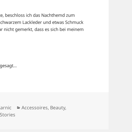
te, beschloss ich das Nachthemd zum
us schwarzem Lackleder und etwas Schmuck
ar nicht gemerkt, dass es sich bei meinem
 gesagt…
Kategorien
arnic
Accessoires
,
Beauty
,
Stories