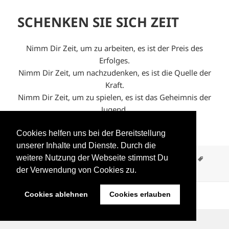
SCHENKEN SIE SICH ZEIT
Nimm Dir Zeit, um zu arbeiten, es ist der Preis des
Erfolges.
Nimm Dir Zeit, um nachzudenken, es ist die Quelle der
Kraft.
Nimm Dir Zeit, um zu spielen, es ist das Geheimnis der
Jugend.
Nimm Dir Zeit, um zu …
Weiterlesen
Cookies helfen uns bei der Bereitstellung
unserer Inhalte und Dienste. Durch die
weitere Nutzung der Webseite stimmst Du
Veröffentlicht
Autor
Kategorien
Schlagw
22. Dezember 2011
Stephanie Zarnic
Gedanken
am
zu SCHENKEN SIE SICH ZEIT
Ashes & Snow
,
Zeit
44 Kommentare
der Verwendung von Cookies zu.
Cookies ablehnen
Cookies erlauben
Datenschutzbelehrung
Mit Stolz präsentiert von WordPress