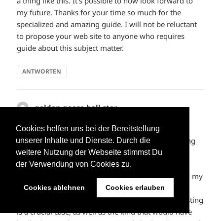
a thing like this. It’s possible to now look forward to
my future. Thanks for your time so much for the
specialized and amazing guide. I will not be reluctant
to propose your web site to anyone who requires
guide about this subject matter.
ANTWORTEN
golden goose ball star
sagt:
29. Mai 2023 um 11:48 Uhr
Cookies helfen uns bei der Bereitstellung
I wish to express thanks to this writer just for bailing
unserer Inhalte und Dienste. Durch die
me out of such a dilemma. Because of scouting
weitere Nutzung der Webseite stimmst Du
through the online world and obtaining
der Verwendung von Cookies zu.
recommendations which are not helpful, I believed my
life was over. Existing minus the solutions to the
Cookies ablehnen
Cookies erlauben
difficulties you’ve fixed by means of your main posting
is a crucial case, as well as the kind that would have