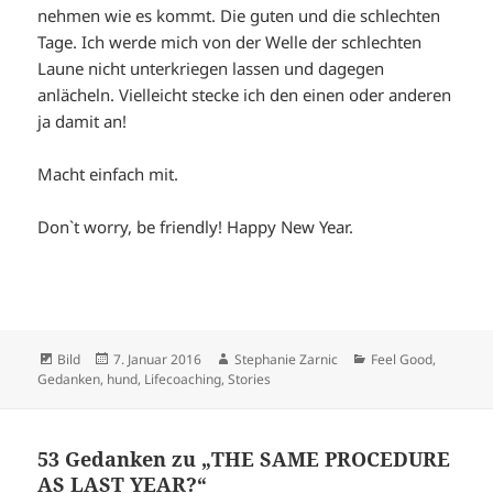
nehmen wie es kommt. Die guten und die schlechten
Tage. Ich werde mich von der Welle der schlechten
Laune nicht unterkriegen lassen und dagegen
anlächeln. Vielleicht stecke ich den einen oder anderen
ja damit an!
Macht einfach mit.
Don`t worry, be friendly! Happy New Year.
Format
Veröffentlicht
Autor
Kategorien
Bild
7. Januar 2016
Stephanie Zarnic
Feel Good
,
am
Gedanken
,
hund
,
Lifecoaching
,
Stories
53 Gedanken zu „THE SAME PROCEDURE
AS LAST YEAR?“