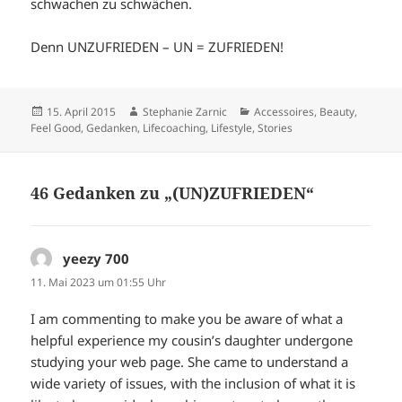
schwachen zu schwächen.
Denn UNZUFRIEDEN – UN = ZUFRIEDEN!
Veröffentlicht
Autor
Kategorien
15. April 2015
Stephanie Zarnic
Accessoires
,
Beauty
,
am
Feel Good
,
Gedanken
,
Lifecoaching
,
Lifestyle
,
Stories
46 Gedanken zu „(UN)ZUFRIEDEN“
yeezy 700
sagt:
11. Mai 2023 um 01:55 Uhr
I am commenting to make you be aware of what a
helpful experience my cousin’s daughter undergone
studying your web page. She came to understand a
wide variety of issues, with the inclusion of what it is