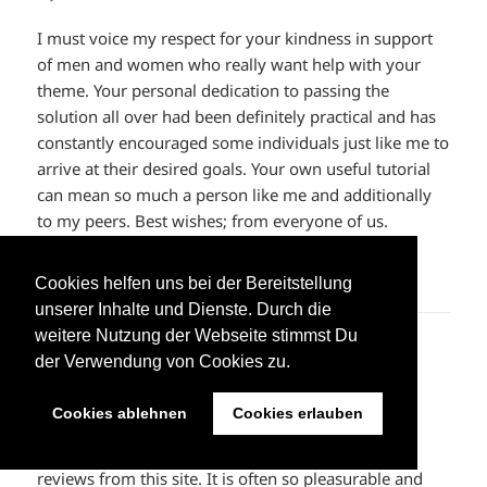
I must voice my respect for your kindness in support
of men and women who really want help with your
theme. Your personal dedication to passing the
solution all over had been definitely practical and has
constantly encouraged some individuals just like me to
arrive at their desired goals. Your own useful tutorial
can mean so much a person like me and additionally
to my peers. Best wishes; from everyone of us.
ANTWORTEN
Cookies helfen uns bei der Bereitstellung
unserer Inhalte und Dienste. Durch die
weitere Nutzung der Webseite stimmst Du
hermes birkin
sagt:
der Verwendung von Cookies zu.
2. Juni 2023 um 14:49 Uhr
Cookies ablehnen
Cookies erlauben
Thanks so much for providing individuals with an
exceptionally special opportunity to read critical
reviews from this site. It is often so pleasurable and