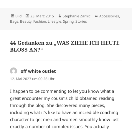
Format
Veröffentlicht
Autor
Kategorien
Bild
23. März 2015
Stephanie Zarnic
Accessoires
,
am
Bags
,
Beauty
,
Fashion
,
Lifestyle
,
Spring
,
Stories
44 Gedanken zu „WAS ZIEHE ICH HEUTE
BLOSS AN?“
off white outlet
sagt:
12. Mai 2023 um 00:26 Uhr
I happen to be commenting to let you know what a
great encounter my cousin’s child obtained reading
through the blog. She discovered many pieces,
including what it’s like to have an incredible coaching
character to get men and women smoothly know just
exactly a number of complex issues. You actually