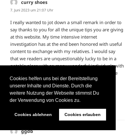
curry shoes
sagt:
7. Juni 2023 um 21:07 Uhr
I really wanted to jot down a small remark in order to
say thanks to you for all the unique tips you are giving
at this website. My time intensive internet
investigation has at the end been honored with useful
content to exchange with my relatives. I would say
that we readers are unquestionably lucky to be in a
notable place with so many wonderful individuals with
very helpful solutions. I feel really fortunate to have
Cookies helfen uns bei der Bereitstellung
seen your entire weblog and look forward to some
unserer Inhalte und Dienste. Durch die
more awesome minutes reading here. Thank you
weitere Nutzung der Webseite stimmst Du
again for a lot of things.
der Verwendung von Cookies zu.
ANTWORTEN
Cookies ablehnen
Cookies erlauben
ggdb
sagt: