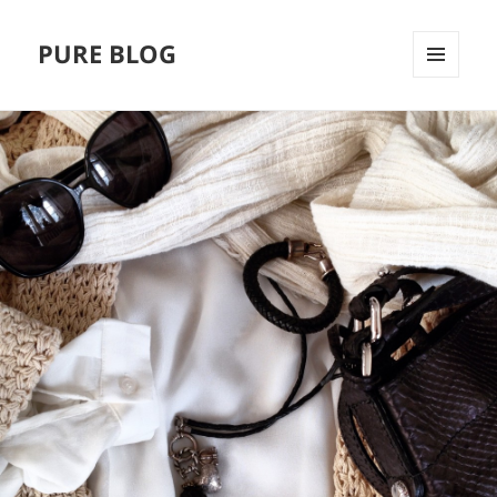
PURE BLOG
MENÜ
UND
WIDGETS