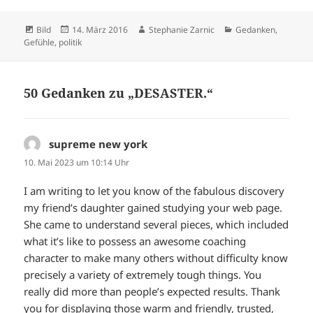
Format
Veröffentlicht
Autor
Kategorien
Bild
14. März 2016
Stephanie Zarnic
Gedanken
,
am
Gefühle
,
politik
50 Gedanken zu „DESASTER.“
supreme new york
sagt:
10. Mai 2023 um 10:14 Uhr
I am writing to let you know of the fabulous discovery
my friend’s daughter gained studying your web page.
She came to understand several pieces, which included
what it’s like to possess an awesome coaching
character to make many others without difficulty know
precisely a variety of extremely tough things. You
really did more than people’s expected results. Thank
you for displaying those warm and friendly, trusted,