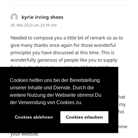
kyrie irving shoes
sagt:
30. Mai 2023 um 23:39 Uhr
Needed to compose you a little bit of remark so as to
give many thanks once again for those wonderful
principles you have discussed at this time. This is
wonderfully generous of people like you to supply
freely just what many people could have made
available for an e-book to get some cash for
Cookies helfen uns bei der Bereitstellung
themselves, most notably given that you could
unserer Inhalte und Dienste. Durch die
possibly have tried it if you ever decided. These
weitere Nutzung der Webseite stimmst Du
strategies also acted like a great way to recognize that
der Verwendung von Cookies zu.
other individuals have a similar desire the same as my
own to know significantly more when it comes to this
Cookies ablehnen
Cookies erlauben
matter. I think there are thousands of more fun
opportunities in the future for individuals that examine
your website.