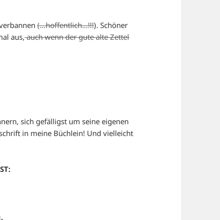
u verbannen
(…hoffentlich…!!!
). Schöner
mal aus,
auch wenn der gute alte Zettel
nern, sich gefälligst um seine eigenen
chrift in meine Büchlein! Und vielleicht
ST:
.