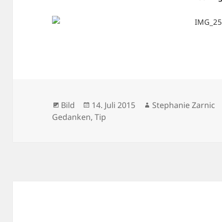
Format
Veröffentlicht
Autor
Bild
14. Juli 2015
Stephanie Zarnic
am
Gedanken
,
Tip