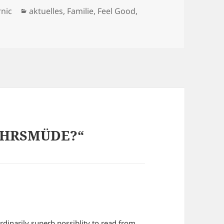
Kategorien
rnic
aktuelles
,
Familie
,
Feel Good
,
JAHRSMÜDE?“
dinarily superb possiblity to read from