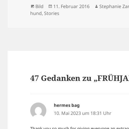
Format
Veröffentlicht
Autor
Bild
11. Februar 2016
Stephanie Za
am
hund
,
Stories
47 Gedanken zu „FRÜH
hermes bag
sagt:
10. Mai 2023 um 18:31 Uhr
Thank you so much for giving everyone an extraor