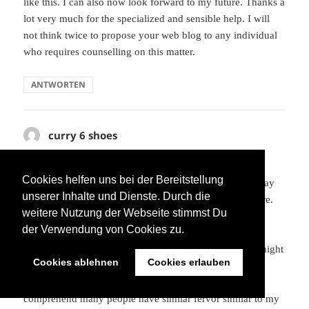
like this. I can also now look forward to my future. Thanks a
lot very much for the specialized and sensible help. I will
not think twice to propose your web blog to any individual
who requires counselling on this matter.
ANTWORTEN
curry 6 shoes
sagt:
6. Juni 2023 um 07:08 Uhr
Cookies helfen uns bei der Bereitstellung
I needed to draft you a very small observation so as to say
unserer Inhalte und Dienste. Durch die
thanks again over the superb views you have shared here.
weitere Nutzung der Webseite stimmst Du
This is so seriously generous with you to offer freely all
der Verwendung von Cookies zu.
most people might have sold as an ebook to earn some
profit for themselves, most importantly given that you might
Cookies ablehnen
Cookies erlauben
well have tried it in the event you considered necessary.
Those basics in addition acted to become easy way to
comprehend many people have similar fervor similar to my