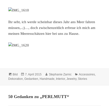
Ihr seht, ich werde scheinbar dieses Jahr ans Meer fahren
müssen,..;)…, doch zwischenzeitlich erfreue ich mich am
meinen Meeresschätzen hier bei uns zu Hause.
Format
Veröffentlicht
Autor
Kategorien
Bild
7. April 2015
Stephanie Zarnic
Accessoires
,
am
Dekoration
,
Gedanken
,
Handmade
,
Interior
,
Jewelry
,
Stories
50 Gedanken zu „PERLMUTT“