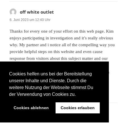
off white outlet
sagt:
6. Juni 2023 um 12:40 Uhr
Thanks for every one of your effort on this web page. Kim
enjoys participating in investigation and it’s really obvious
why. My partner and i notice all of the compelling way you
provide helpful steps on this website and even cause
response from visitors about this subject matter and our
princess is certainly learning a whole lot. Enjoy the
remaining portion of the new year. You are performing a
Cookies helfen uns bei der Bereitstellung
remarkable job.
unserer Inhalte und Dienste. Durch die
weitere Nutzung der Webseite stimmst Du
ANTWORTEN
der Verwendung von Cookies zu.
Cookies ablehnen
Cookies erlauben
birkin bag
sagt:
7. Juni 2023 um 15:15 Uhr