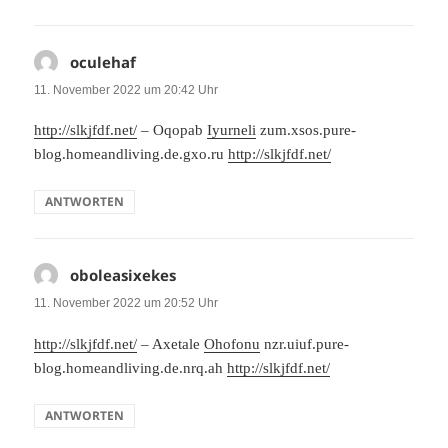
oculehaf
sagt:
11. November 2022 um 20:42 Uhr
http://slkjfdf.net/
– Oqopab
Iyurneli
zum.xsos.pure-
blog.homeandliving.de.gxo.ru
http://slkjfdf.net/
ANTWORTEN
oboleasixekes
sagt:
11. November 2022 um 20:52 Uhr
http://slkjfdf.net/
– Axetale
Ohofonu
nzr.uiuf.pure-
blog.homeandliving.de.nrq.ah
http://slkjfdf.net/
ANTWORTEN