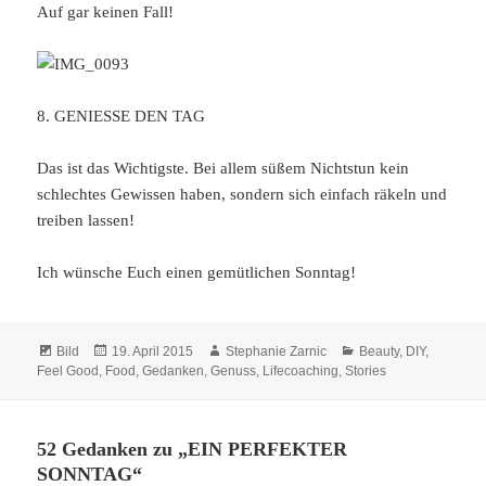
Auf gar keinen Fall!
8. GENIESSE DEN TAG
Das ist das Wichtigste. Bei allem süßem Nichtstun kein
schlechtes Gewissen haben, sondern sich einfach räkeln und
treiben lassen!
Ich wünsche Euch einen gemütlichen Sonntag!
Format
Veröffentlicht
Autor
Kategorien
Bild
19. April 2015
Stephanie Zarnic
Beauty
,
DIY
,
am
Feel Good
,
Food
,
Gedanken
,
Genuss
,
Lifecoaching
,
Stories
52 Gedanken zu „EIN PERFEKTER
SONNTAG“